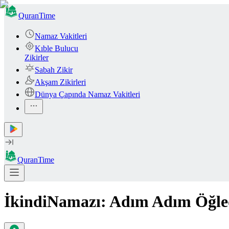
QuranTime
Namaz Vakitleri
Kıble Bulucu
Zikirler
Sabah Zikir
Akşam Zikirleri
Dünya Çapında Namaz Vakitleri
QuranTime
İkindiNamazı: Adım Adım Öğle