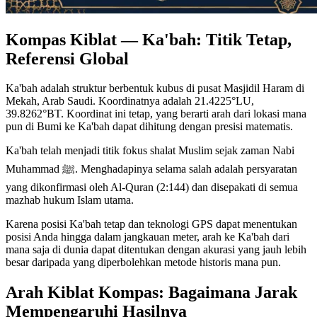
Kompas Kiblat — Ka'bah: Titik Tetap,
Referensi Global
Ka'bah adalah struktur berbentuk kubus di pusat Masjidil Haram di
Mekah, Arab Saudi. Koordinatnya adalah 21.4225°LU,
39.8262°BT. Koordinat ini tetap, yang berarti arah dari lokasi mana
pun di Bumi ke Ka'bah dapat dihitung dengan presisi matematis.
Ka'bah telah menjadi titik fokus shalat Muslim sejak zaman Nabi
Muhammad ﷺ. Menghadapinya selama salah adalah persyaratan
yang dikonfirmasi oleh Al-Quran (2:144) dan disepakati di semua
mazhab hukum Islam utama.
Karena posisi Ka'bah tetap dan teknologi GPS dapat menentukan
posisi Anda hingga dalam jangkauan meter, arah ke Ka'bah dari
mana saja di dunia dapat ditentukan dengan akurasi yang jauh lebih
besar daripada yang diperbolehkan metode historis mana pun.
Arah Kiblat Kompas: Bagaimana Jarak
Mempengaruhi Hasilnya