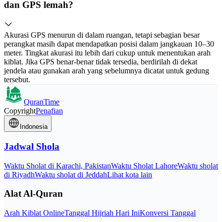
dan GPS lemah?
Akurasi GPS menurun di dalam ruangan, tetapi sebagian besar
perangkat masih dapat mendapatkan posisi dalam jangkauan 10–30
meter. Tingkat akurasi itu lebih dari cukup untuk menentukan arah
kiblat. Jika GPS benar-benar tidak tersedia, berdirilah di dekat
jendela atau gunakan arah yang sebelumnya dicatat untuk gedung
tersebut.
QuranTime
Copyright
Penafian
Indonesia
Jadwal Shola
Waktu Sholat di Karachi, Pakistan
Waktu Sholat Lahore
Waktu sholat
di Riyadh
Waktu sholat di Jeddah
Lihat kota lain
Alat Al-Quran
Arah Kiblat Online
Tanggal Hijriah Hari Ini
Konversi Tanggal