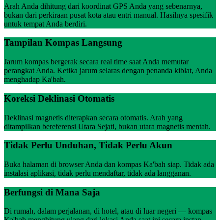
Arah Anda dihitung dari koordinat GPS Anda yang sebenarnya,
bukan dari perkiraan pusat kota atau entri manual. Hasilnya spesifik
untuk tempat Anda berdiri.
Tampilan Kompas Langsung
Jarum kompas bergerak secara real time saat Anda memutar
perangkat Anda. Ketika jarum selaras dengan penanda kiblat, Anda
menghadap Ka'bah.
Koreksi Deklinasi Otomatis
Deklinasi magnetis diterapkan secara otomatis. Arah yang
ditampilkan bereferensi Utara Sejati, bukan utara magnetis mentah.
Tidak Perlu Unduhan, Tidak Perlu Akun
Buka halaman di browser Anda dan kompas Ka'bah siap. Tidak ada
instalasi aplikasi, tidak perlu mendaftar, tidak ada langganan.
Berfungsi di Mana Saja
Di rumah, dalam perjalanan, di hotel, atau di luar negeri — kompas
Ka'bah menghitung ulang dari lokasi Anda saat ini secara instan.