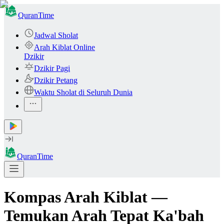
QuranTime
Jadwal Sholat
Arah Kiblat Online
Dzikir
Dzikir Pagi
Dzikir Petang
Waktu Sholat di Seluruh Dunia
QuranTime
Kompas Arah Kiblat —
Temukan Arah Tepat Ka'bah