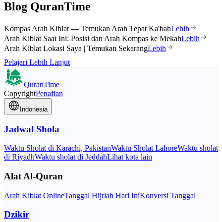
Blog QuranTime
Kompas Arah Kiblat — Temukan Arah Tepat Ka'bah
Lebih
Arah Kiblat Saat Ini: Posisi dan Arah Kompas ke Mekah
Lebih
Arah Kiblat Lokasi Saya | Temukan Sekarang
Lebih
Pelajari Lebih Lanjut
QuranTime
Copyright
Penafian
Indonesia
Jadwal Shola
Waktu Sholat di Karachi, Pakistan
Waktu Sholat Lahore
Waktu sholat
di Riyadh
Waktu sholat di Jeddah
Lihat kota lain
Alat Al-Quran
Arah Kiblat Online
Tanggal Hijriah Hari Ini
Konversi Tanggal
Dzikir