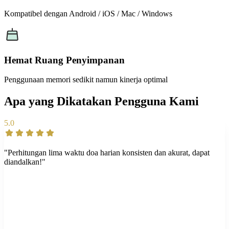
Kompatibel dengan Android / iOS / Mac / Windows
Hemat Ruang Penyimpanan
Penggunaan memori sedikit namun kinerja optimal
Apa yang Dikatakan Pengguna Kami
5.0
"Perhitungan lima waktu doa harian konsisten dan akurat, dapat
diandalkan!"
5.0
"Sebagai alat berbasis web, alat ini berjalan dengan mudah di ponsel
tua saya tanpa mengkonsumsi ruang penyimpanan."