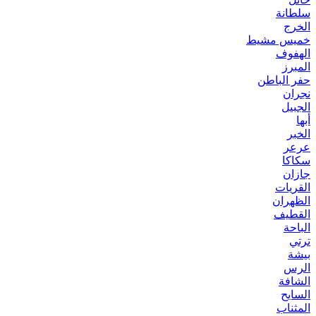
سلطانة
الخرج
خميس مشيط
الهفوف
المبرز
حفر الباطن
نجران
الجبيل
أبها
الخبر
عرعر
سكاكا
جازان
القريات
الظهران
القطيف
الباحة
ترتي
بيشة
الرس
الشافة
السايح
المثناب