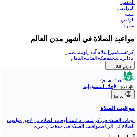
الخفجي
الدوادمي
صبية
الزلفي
عنيزة
مواعيد الصلاة في أشهر مدن العالم
كراتشي
لاهور
إسلام آباد
راولپندي
حيدر
آباد
الرياض
جدة
مكة
المدينة
الدمام
عرض الكل
QuranTime
Copyright
إخلاء المسؤولية
العربية
مواقيت الصلاة
أوقات الصلاة في كراتشي، باكستان
أوقات الصلاة في لاهور
مواقيت
الصلاة في الرياض
مواقيت الصلاة في جدة
مدن أخرى