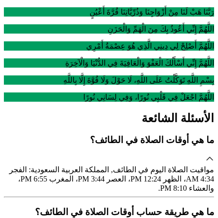
رَبَّنَا هَبْ لَنَا مِنْ أَزْوَاجِنَا وَذُرِّيَّاتِنَا قُرَّةَ أَعْيُنٍ
اللَّهُمَّ إِنِّي أَعُوذُ بِكَ مِنَ الْهَمِّ وَالْحَزَنِ
اللَّهُمَّ أَصْلِحْ لِي دِينِي الَّذِي هُوَ عِصْمَةُ أَمْرِي
اللَّهُمَّ إِنِّي أَسْأَلُكَ الْعَفْوَ وَالْعَافِيَةَ فِي الدُّنْيَا وَالْآخِرَةِ
بِسْمِ اللَّهِ تَوَكَّلْتُ عَلَى اللَّهِ، لَا حَوْلَ وَلَا قُوَّةَ إِلَّا بِاللَّهِ
اللَّهُمَّ اجْعَلْ فِي قَلْبِي نُورًا، وَفِي لِسَانِي نُورًا
الأسئلة الشائعة
ما هي أوقات الصلاة في الطائف؟
مواقيت الصلاة اليوم في الطائف, المملكة العربية السعودية: الفجر
4:34 AM، الظهر 12:24 PM، العصر 3:44 PM، المغرب 6:55 PM،
والعشاء 8:10 PM.
ما هي طريقة حساب أوقات الصلاة في الطائف؟