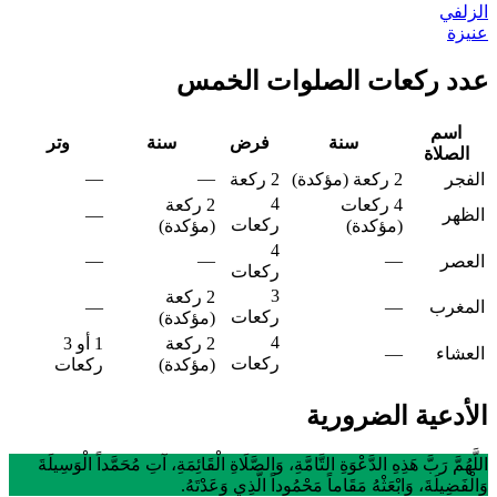
الزلفي
عنيزة
عدد ركعات الصلوات الخمس
اسم
سنة
فرض
سنة
وتر
الصلاة
—
—
الفجر
2 ركعة (مؤكدة)
2 ركعة
4
4 ركعات
2 ركعة
الظهر
—
ركعات
(مؤكدة)
(مؤكدة)
4
—
—
—
العصر
ركعات
3
2 ركعة
المغرب
—
—
ركعات
(مؤكدة)
4
2 ركعة
1 أو 3
العشاء
—
ركعات
(مؤكدة)
ركعات
الأدعية الضرورية
اللَّهُمَّ رَبَّ هَذِهِ الدَّعْوَةِ التَّامَّةِ، وَالصَّلَاةِ الْقَائِمَةِ، آتِ مُحَمَّداً الْوَسِيلَةَ
وَالْفَضِيلَةَ، وَابْعَثْهُ مَقَاماً مَحْمُوداً الَّذِي وَعَدْتَهُ.