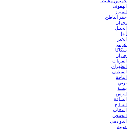
خميس مشيط
الهفوف
المبرز
حفر الباطن
نجران
الجبيل
أبها
الخبر
عرعر
سكاكا
جازان
القريات
الظهران
القطيف
الباحة
ترتي
بيشة
الرس
الشافة
السايح
المثناب
الخفجي
الدوادمي
صبية