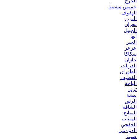
الخرج
خميس مشيط
الهفوف
المبرز
نجران
الجبيل
أبها
الخبر
عرعر
سكاكا
جازان
القريات
الظهران
القطيف
الباحة
ترتي
بيشة
الرس
الشافة
السايح
المثناب
الخفجي
الدوادمي
صبية