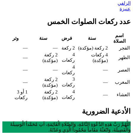
الزلفي
عنيزة
عدد ركعات الصلوات الخمس
اسم
سنة
فرض
سنة
وتر
الصلاة
—
—
الفجر
2 ركعة (مؤكدة)
2 ركعة
4
4 ركعات
2 ركعة
الظهر
—
ركعات
(مؤكدة)
(مؤكدة)
4
—
—
—
العصر
ركعات
3
2 ركعة
المغرب
—
—
ركعات
(مؤكدة)
4
2 ركعة
1 أو 3
العشاء
—
ركعات
(مؤكدة)
ركعات
الأدعية الضرورية
اللَّهُمَّ رَبَّ هَذِهِ الدَّعْوَةِ التَّامَّةِ، وَالصَّلَاةِ الْقَائِمَةِ، آتِ مُحَمَّداً الْوَسِيلَةَ
وَالْفَضِيلَةَ، وَابْعَثْهُ مَقَاماً مَحْمُوداً الَّذِي وَعَدْتَهُ.