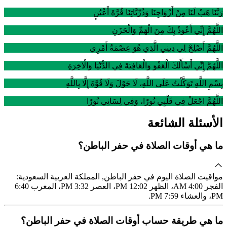
رَبَّنَا هَبْ لَنَا مِنْ أَزْوَاجِنَا وَذُرِّيَّاتِنَا قُرَّةَ أَعْيُنٍ
اللَّهُمَّ إِنِّي أَعُوذُ بِكَ مِنَ الْهَمِّ وَالْحَزَنِ
اللَّهُمَّ أَصْلِحْ لِي دِينِي الَّذِي هُوَ عِصْمَةُ أَمْرِي
اللَّهُمَّ إِنِّي أَسْأَلُكَ الْعَفْوَ وَالْعَافِيَةَ فِي الدُّنْيَا وَالْآخِرَةِ
بِسْمِ اللَّهِ تَوَكَّلْتُ عَلَى اللَّهِ، لَا حَوْلَ وَلَا قُوَّةَ إِلَّا بِاللَّهِ
اللَّهُمَّ اجْعَلْ فِي قَلْبِي نُورًا، وَفِي لِسَانِي نُورًا
الأسئلة الشائعة
ما هي أوقات الصلاة في حفر الباطن؟
مواقيت الصلاة اليوم في حفر الباطن, المملكة العربية السعودية:
الفجر 4:00 AM، الظهر 12:02 PM، العصر 3:32 PM، المغرب 6:40
PM، والعشاء 7:59 PM.
ما هي طريقة حساب أوقات الصلاة في حفر الباطن؟