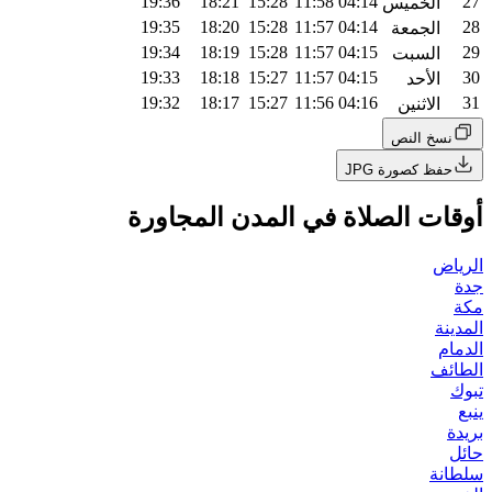
19:36
18:21
15:28
11:58
04:14
27
الخميس
19:35
18:20
15:28
11:57
04:14
28
الجمعة
19:34
18:19
15:28
11:57
04:15
29
السبت
19:33
18:18
15:27
11:57
04:15
30
الأحد
19:32
18:17
15:27
11:56
04:16
31
الاثنين
نسخ النص
حفظ كصورة JPG
أوقات الصلاة في المدن المجاورة
الرياض
جدة
مكة
المدينة
الدمام
الطائف
تبوك
ينبع
بريدة
حائل
سلطانة