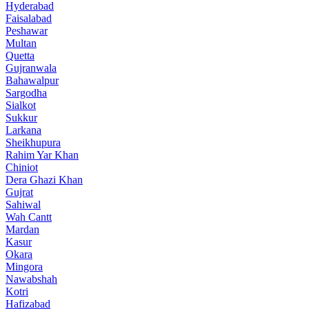
Hyderabad
Faisalabad
Peshawar
Multan
Quetta
Gujranwala
Bahawalpur
Sargodha
Sialkot
Sukkur
Larkana
Sheikhupura
Rahim Yar Khan
Chiniot
Dera Ghazi Khan
Gujrat
Sahiwal
Wah Cantt
Mardan
Kasur
Okara
Mingora
Nawabshah
Kotri
Hafizabad