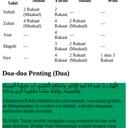
Sunah
Fardu
Sunah
Witir
Salat
2 Rakaat
2
Subuh
—
—
(Muakad)
Rakaat
4 Rakaat
4
2 Rakaat
Zuhur
—
(Muakad)
Rakaat
(Muakad)
4
Asar
—
—
—
Rakaat
3
2 Rakaat
Magrib
—
—
Rakaat
(Muakad)
4
2 Rakaat
1 atau 3
Isya
—
Rakaat
(Muakad)
Rakaat
Doa-doa Penting (Dua)
اللَّهُمَّ رَبَّ هَذِهِ الدَّعْوَةِ التَّامَّةِ، وَالصَّلَاةِ الْقَائِمَةِ، آتِ مُحَمَّداً الْوَسِيلَةَ
وَالْفَضِيلَةَ، وَابْعَثْهُ مَقَاماً مَحْمُوداً الَّذِي وَعَدْتَهُ.
Allahumma Rabba hadhihid-da'watit-tammah, was-salatil-qa'imah,
ati Muhammadan al-wasilata wal-fadilah, wab'athu maqaman
mahmudan illadhi wa'adtah.
Ya Allah, Tuhan pemilik panggilan yang sempurna ini dan salat
yang didirikan. Berilah Nabi Muhammad wasilah (tempat yang