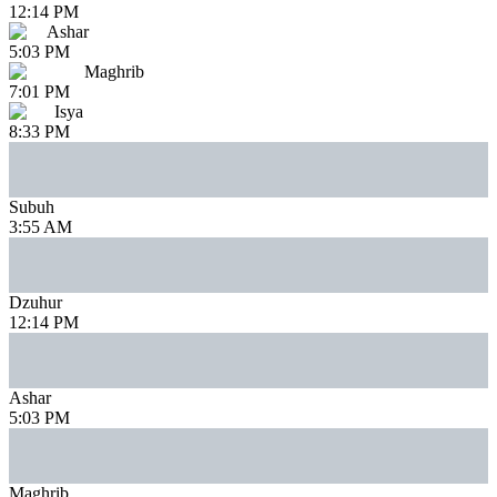
12:14 PM
Ashar
5:03 PM
Maghrib
7:01 PM
Isya
8:33 PM
Subuh
3:55 AM
Dzuhur
12:14 PM
Ashar
5:03 PM
Maghrib