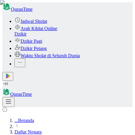
QuranTime
Jadwal Sholat
Arah Kiblat Online
Dzikir
Dzikir Pagi
Dzikir Petang
Waktu Sholat di Seluruh Dunia
QuranTime
...
Beranda
Daftar Negara