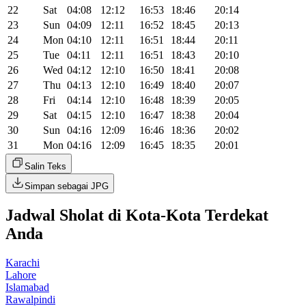
22
Sat
04:08
12:12
16:53
18:46
20:14
23
Sun
04:09
12:11
16:52
18:45
20:13
24
Mon
04:10
12:11
16:51
18:44
20:11
25
Tue
04:11
12:11
16:51
18:43
20:10
26
Wed
04:12
12:10
16:50
18:41
20:08
27
Thu
04:13
12:10
16:49
18:40
20:07
28
Fri
04:14
12:10
16:48
18:39
20:05
29
Sat
04:15
12:10
16:47
18:38
20:04
30
Sun
04:16
12:09
16:46
18:36
20:02
31
Mon
04:16
12:09
16:45
18:35
20:01
Salin Teks
Simpan sebagai JPG
Jadwal Sholat di Kota-Kota Terdekat
Anda
Karachi
Lahore
Islamabad
Rawalpindi