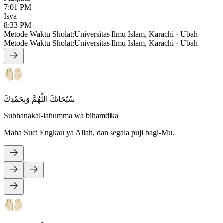
7:01 PM
Isya
8:33 PM
Metode Waktu Sholat
:
Universitas Ilmu Islam, Karachi
·
Ubah
Metode Waktu Sholat
:
Universitas Ilmu Islam, Karachi
·
Ubah
سُبْحَانَكَ اللَّهُمَّ وَبِحَمْدِكَ
Subhanakal-lahumma wa bihamdika
Maha Suci Engkau ya Allah, dan segala puji bagi-Mu.