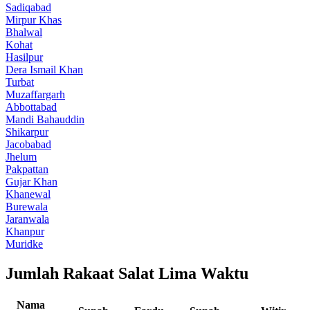
Sadiqabad
Mirpur Khas
Bhalwal
Kohat
Hasilpur
Dera Ismail Khan
Turbat
Muzaffargarh
Abbottabad
Mandi Bahauddin
Shikarpur
Jacobabad
Jhelum
Pakpattan
Gujar Khan
Khanewal
Burewala
Jaranwala
Khanpur
Muridke
Jumlah Rakaat Salat Lima Waktu
Nama