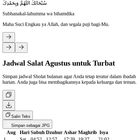
سُبْحَانَكَ اللَّهُمَّ وَبِحَمْدِكَ
Subhanakal-lahumma wa bihamdika
Maha Suci Engkau ya Allah, dan segala puji bagi-Mu.
Jadwal Salat Agustus untuk Turbat
Simpan jadwal Sholat bulanan agar Anda tetap teratur dalam ibadah
harian. Anda juga bisa membagikannya kepada keluarga dan teman.
Salin Teks
Simpan sebagai JPG
Aug
Hari
Subuh
Dzuhur
Ashar
Maghrib
Isya
1
Sat
04:52
12:57
17:39
19:37
21:02