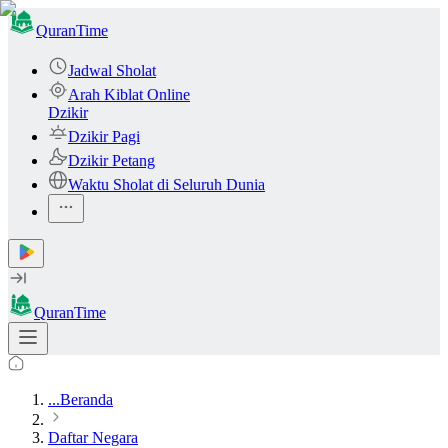
QuranTime
Jadwal Sholat
Arah Kiblat Online
Dzikir
Dzikir Pagi
Dzikir Petang
Waktu Sholat di Seluruh Dunia
QuranTime
...
Beranda
Daftar Negara