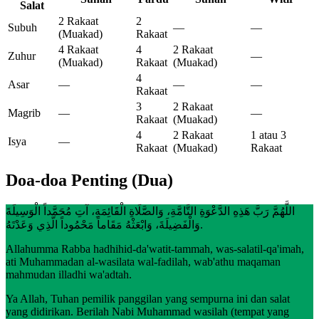
Salat
2 Rakaat
2
Subuh
—
—
(Muakad)
Rakaat
4 Rakaat
4
2 Rakaat
Zuhur
—
(Muakad)
Rakaat
(Muakad)
4
Asar
—
—
—
Rakaat
3
2 Rakaat
Magrib
—
—
Rakaat
(Muakad)
4
2 Rakaat
1 atau 3
Isya
—
Rakaat
(Muakad)
Rakaat
Doa-doa Penting (Dua)
اللَّهُمَّ رَبَّ هَذِهِ الدَّعْوَةِ التَّامَّةِ، وَالصَّلَاةِ الْقَائِمَةِ، آتِ مُحَمَّداً الْوَسِيلَةَ
وَالْفَضِيلَةَ، وَابْعَثْهُ مَقَاماً مَحْمُوداً الَّذِي وَعَدْتَهُ.
Allahumma Rabba hadhihid-da'watit-tammah, was-salatil-qa'imah,
ati Muhammadan al-wasilata wal-fadilah, wab'athu maqaman
mahmudan illadhi wa'adtah.
Ya Allah, Tuhan pemilik panggilan yang sempurna ini dan salat
yang didirikan. Berilah Nabi Muhammad wasilah (tempat yang