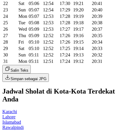
22
Sat
05:06
12:54
17:30
19:21
20:41
23
Sun
05:07
12:54
17:29
19:20
20:40
24
Mon
05:07
12:53
17:28
19:19
20:39
25
Tue
05:08
12:53
17:28
19:18
20:38
26
Wed
05:09
12:53
17:27
19:17
20:37
27
Thu
05:09
12:52
17:26
19:16
20:35
28
Fri
05:10
12:52
17:26
19:15
20:34
29
Sat
05:10
12:52
17:25
19:14
20:33
30
Sun
05:11
12:52
17:24
19:13
20:32
31
Mon
05:11
12:51
17:24
19:12
20:31
Salin Teks
Simpan sebagai JPG
Jadwal Sholat di Kota-Kota Terdekat
Anda
Karachi
Lahore
Islamabad
Rawalpindi