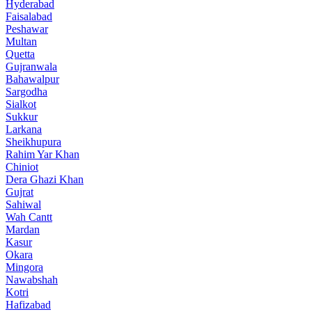
Hyderabad
Faisalabad
Peshawar
Multan
Quetta
Gujranwala
Bahawalpur
Sargodha
Sialkot
Sukkur
Larkana
Sheikhupura
Rahim Yar Khan
Chiniot
Dera Ghazi Khan
Gujrat
Sahiwal
Wah Cantt
Mardan
Kasur
Okara
Mingora
Nawabshah
Kotri
Hafizabad