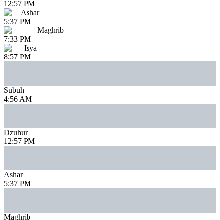
12:57 PM
Ashar
5:37 PM
Maghrib
7:33 PM
Isya
8:57 PM
Subuh
4:56 AM
Dzuhur
12:57 PM
Ashar
5:37 PM
Maghrib