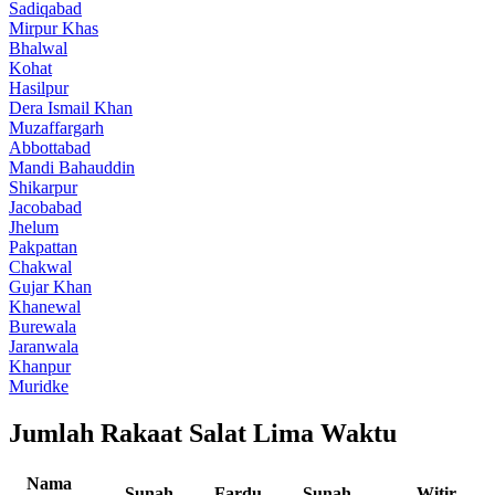
Sadiqabad
Mirpur Khas
Bhalwal
Kohat
Hasilpur
Dera Ismail Khan
Muzaffargarh
Abbottabad
Mandi Bahauddin
Shikarpur
Jacobabad
Jhelum
Pakpattan
Chakwal
Gujar Khan
Khanewal
Burewala
Jaranwala
Khanpur
Muridke
Jumlah Rakaat Salat Lima Waktu
Nama
Sunah
Fardu
Sunah
Witir