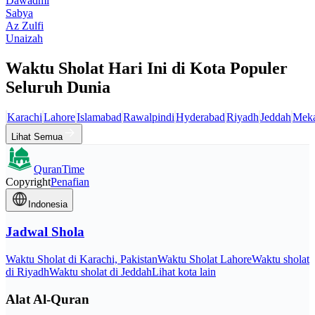
Dawadmi
Sabya
Az Zulfi
Unaizah
Waktu Sholat Hari Ini di Kota Populer
Seluruh Dunia
Karachi
Lahore
Islamabad
Rawalpindi
Hyderabad
Riyadh
Jeddah
Mek
Lihat Semua
QuranTime
Copyright
Penafian
Indonesia
Jadwal Shola
Waktu Sholat di Karachi, Pakistan
Waktu Sholat Lahore
Waktu sholat
di Riyadh
Waktu sholat di Jeddah
Lihat kota lain
Alat Al-Quran