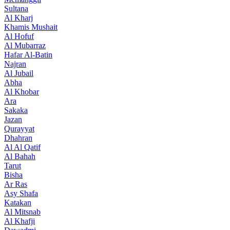
Sultana
Al Kharj
Khamis Mushait
Al Hofuf
Al Mubarraz
Hafar Al-Batin
Najran
Al Jubail
Abha
Al Khobar
Ara
Sakaka
Jazan
Qurayyat
Dhahran
Al Al Qatif
Al Bahah
Tarut
Bisha
Ar Ras
Asy Shafa
Katakan
Al Mitsnab
Al Khafji