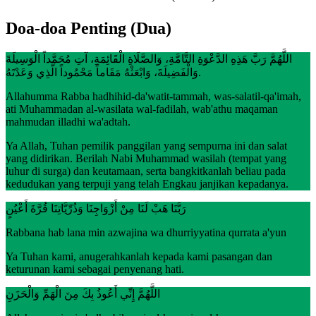
Doa-doa Penting (Dua)
اللَّهُمَّ رَبَّ هَذِهِ الدَّعْوَةِ التَّامَّةِ، وَالصَّلَاةِ الْقَائِمَةِ، آتِ مُحَمَّداً الْوَسِيلَةَ
وَالْفَضِيلَةَ، وَابْعَثْهُ مَقَاماً مَحْمُوداً الَّذِي وَعَدْتَهُ.
Allahumma Rabba hadhihid-da'watit-tammah, was-salatil-qa'imah,
ati Muhammadan al-wasilata wal-fadilah, wab'athu maqaman
mahmudan illadhi wa'adtah.
Ya Allah, Tuhan pemilik panggilan yang sempurna ini dan salat
yang didirikan. Berilah Nabi Muhammad wasilah (tempat yang
luhur di surga) dan keutamaan, serta bangkitkanlah beliau pada
kedudukan yang terpuji yang telah Engkau janjikan kepadanya.
رَبَّنَا هَبْ لَنَا مِنْ أَزْوَاجِنَا وَذُرِّيَّاتِنَا قُرَّةَ أَعْيُنٍ
Rabbana hab lana min azwajina wa dhurriyyatina qurrata a'yun
Ya Tuhan kami, anugerahkanlah kepada kami pasangan dan
keturunan kami sebagai penyenang hati.
اللَّهُمَّ إِنِّي أَعُوذُ بِكَ مِنَ الْهَمِّ وَالْحَزَنِ