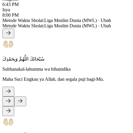
6:43 PM
Isya
8:00 PM
Metode Waktu Sholat
:
Liga Muslim Dunia (MWL)
·
Ubah
Metode Waktu Sholat
:
Liga Muslim Dunia (MWL)
·
Ubah
سُبْحَانَكَ اللَّهُمَّ وَبِحَمْدِكَ
Subhanakal-lahumma wa bihamdika
Maha Suci Engkau ya Allah, dan segala puji bagi-Mu.