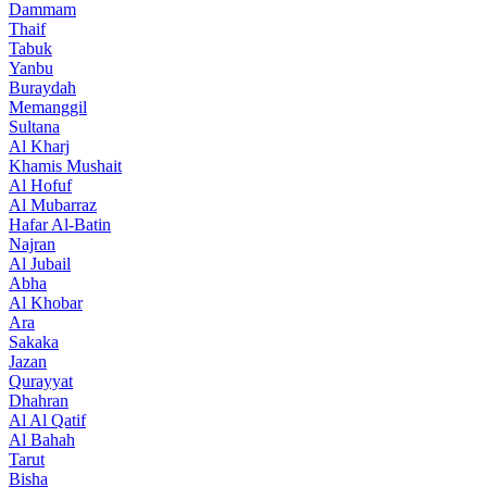
Dammam
Thaif
Tabuk
Yanbu
Buraydah
Memanggil
Sultana
Al Kharj
Khamis Mushait
Al Hofuf
Al Mubarraz
Hafar Al-Batin
Najran
Al Jubail
Abha
Al Khobar
Ara
Sakaka
Jazan
Qurayyat
Dhahran
Al Al Qatif
Al Bahah
Tarut
Bisha