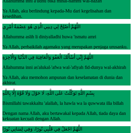
Allahumma inni a'udhu bika minal-hammi wal-hazan
Ya Allah, aku berlindung kepada-Mu dari kegelisahan dan
kesedihan.
اللَّهُمَّ أَصْلِحْ لِي دِينِي الَّذِي هُوَ عِصْمَةُ أَمْرِي
Allahumma aslih li diniyalladhi huwa 'ismatu amri
Ya Allah, perbaikilah agamaku yang merupakan penjaga urusanku.
اللَّهُمَّ إِنِّي أَسْأَلُكَ الْعَفْوَ وَالْعَافِيَةَ فِي الدُّنْيَا وَالْآخِرَةِ
Allahumma inni as'alukal-'afwa wal-'afiyah fid-dunya wal-akhirah
Ya Allah, aku memohon ampunan dan keselamatan di dunia dan
akhirat.
بِسْمِ اللَّهِ تَوَكَّلْتُ عَلَى اللَّهِ، لَا حَوْلَ وَلَا قُوَّةَ إِلَّا بِاللَّهِ
Bismillahi tawakkaltu 'alallah, la hawla wa la quwwata illa billah
Dengan nama Allah, aku bertawakal kepada Allah, tiada daya dan
kekuatan kecuali dengan Allah.
اللَّهُمَّ اجْعَلْ فِي قَلْبِي نُورًا، وَفِي لِسَانِي نُورًا