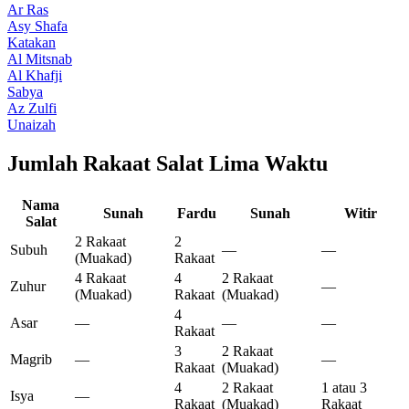
Ar Ras
Asy Shafa
Katakan
Al Mitsnab
Al Khafji
Sabya
Az Zulfi
Unaizah
Jumlah Rakaat Salat Lima Waktu
Nama
Sunah
Fardu
Sunah
Witir
Salat
2 Rakaat
2
Subuh
—
—
(Muakad)
Rakaat
4 Rakaat
4
2 Rakaat
Zuhur
—
(Muakad)
Rakaat
(Muakad)
4
Asar
—
—
—
Rakaat
3
2 Rakaat
Magrib
—
—
Rakaat
(Muakad)
4
2 Rakaat
1 atau 3
Isya
—
Rakaat
(Muakad)
Rakaat