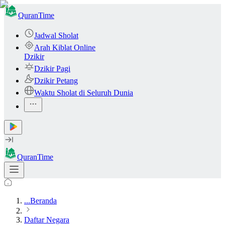
QuranTime
Jadwal Sholat
Arah Kiblat Online
Dzikir
Dzikir Pagi
Dzikir Petang
Waktu Sholat di Seluruh Dunia
QuranTime
...
Beranda
Daftar Negara