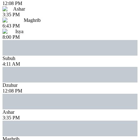
12:08 PM
Ashar
3:35 PM
Maghrib
6:43 PM
Isya
8:00 PM
Subuh
4:11 AM
Dzuhur
12:08 PM
Ashar
3:35 PM
Maghrib