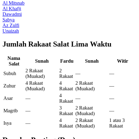
Al Mitsnab
Al Khafji
Dawadmi
Sabya
Az Zulfi
Unaizah
Jumlah Rakaat Salat Lima Waktu
Nama
Sunah
Fardu
Sunah
Witir
Salat
2 Rakaat
2
Subuh
—
—
(Muakad)
Rakaat
4 Rakaat
4
2 Rakaat
Zuhur
—
(Muakad)
Rakaat
(Muakad)
4
Asar
—
—
—
Rakaat
3
2 Rakaat
Magrib
—
—
Rakaat
(Muakad)
4
2 Rakaat
1 atau 3
Isya
—
Rakaat
(Muakad)
Rakaat