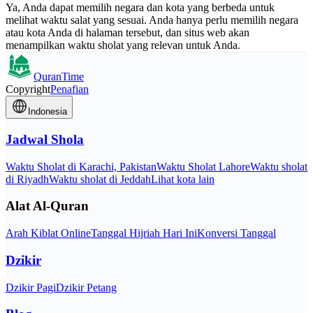
Ya, Anda dapat memilih negara dan kota yang berbeda untuk
melihat waktu salat yang sesuai. Anda hanya perlu memilih negara
atau kota Anda di halaman tersebut, dan situs web akan
menampilkan waktu sholat yang relevan untuk Anda.
QuranTime
Copyright
Penafian
Indonesia
Jadwal Shola
Waktu Sholat di Karachi, Pakistan
Waktu Sholat Lahore
Waktu sholat
di Riyadh
Waktu sholat di Jeddah
Lihat kota lain
Alat Al-Quran
Arah Kiblat Online
Tanggal Hijriah Hari Ini
Konversi Tanggal
Dzikir
Dzikir Pagi
Dzikir Petang