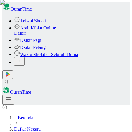
QuranTime
Jadwal Sholat
Arah Kiblat Online
Dzikir
Dzikir Pagi
Dzikir Petang
Waktu Sholat di Seluruh Dunia
QuranTime
...
Beranda
Daftar Negara