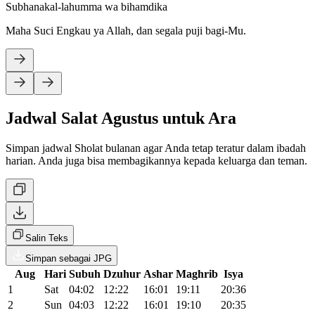
Subhanakal-lahumma wa bihamdika
Maha Suci Engkau ya Allah, dan segala puji bagi-Mu.
Jadwal Salat Agustus untuk Ara
Simpan jadwal Sholat bulanan agar Anda tetap teratur dalam ibadah
harian. Anda juga bisa membagikannya kepada keluarga dan teman.
Salin Teks
Simpan sebagai JPG
Aug
Hari
Subuh
Dzuhur
Ashar
Maghrib
Isya
1
Sat
04:02
12:22
16:01
19:11
20:36
2
Sun
04:03
12:22
16:01
19:10
20:35