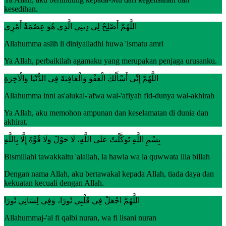
kesedihan.
اللَّهُمَّ أَصْلِحْ لِي دِينِي الَّذِي هُوَ عِصْمَةُ أَمْرِي
Allahumma aslih li diniyalladhi huwa 'ismatu amri
Ya Allah, perbaikilah agamaku yang merupakan penjaga urusanku.
اللَّهُمَّ إِنِّي أَسْأَلُكَ الْعَفْوَ وَالْعَافِيَةَ فِي الدُّنْيَا وَالْآخِرَةِ
Allahumma inni as'alukal-'afwa wal-'afiyah fid-dunya wal-akhirah
Ya Allah, aku memohon ampunan dan keselamatan di dunia dan
akhirat.
بِسْمِ اللَّهِ تَوَكَّلْتُ عَلَى اللَّهِ، لَا حَوْلَ وَلَا قُوَّةَ إِلَّا بِاللَّهِ
Bismillahi tawakkaltu 'alallah, la hawla wa la quwwata illa billah
Dengan nama Allah, aku bertawakal kepada Allah, tiada daya dan
kekuatan kecuali dengan Allah.
اللَّهُمَّ اجْعَلْ فِي قَلْبِي نُورًا، وَفِي لِسَانِي نُورًا
Allahummaj-'al fi qalbi nuran, wa fi lisani nuran