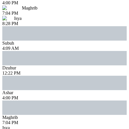
4:00 PM
Maghrib
7:04 PM
Isya
8:28 PM
Subuh
4:09 AM
Dzuhur
12:22 PM
Ashar
4:00 PM
Maghrib
7:04 PM
Isya