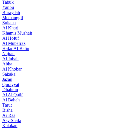
Tabuk
Yanbu
Buraydah
Memanggil
Sultana
Al Kharj
Khamis Mushait
Al Hofuf
Al Mubarraz
Hafar Al-Batin
Najran
Al Jubail
Abha
Al Khobar
Sakaka
Jazan
Qurayyat
Dhahran
Al Al Qatif
Al Bahah
Tarut
Bisha
Ar Ras
Asy Shafa
Katakan