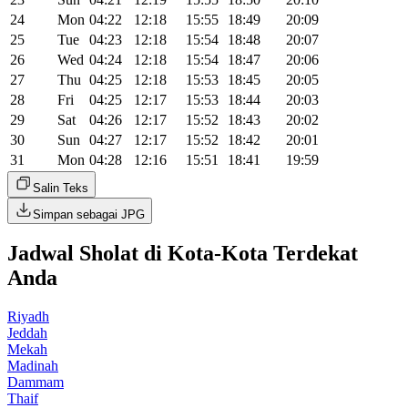
24
Mon
04:22
12:18
15:55
18:49
20:09
25
Tue
04:23
12:18
15:54
18:48
20:07
26
Wed
04:24
12:18
15:54
18:47
20:06
27
Thu
04:25
12:18
15:53
18:45
20:05
28
Fri
04:25
12:17
15:53
18:44
20:03
29
Sat
04:26
12:17
15:52
18:43
20:02
30
Sun
04:27
12:17
15:52
18:42
20:01
31
Mon
04:28
12:16
15:51
18:41
19:59
Salin Teks
Simpan sebagai JPG
Jadwal Sholat di Kota-Kota Terdekat
Anda
Riyadh
Jeddah
Mekah
Madinah
Dammam
Thaif