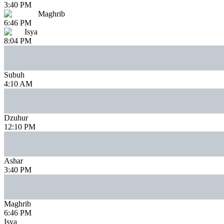
3:40 PM
Maghrib
6:46 PM
Isya
8:04 PM
Subuh
4:10 AM
Dzuhur
12:10 PM
Ashar
3:40 PM
Maghrib
6:46 PM
Isya