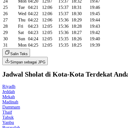
24
Mon
04:20
12:07
15:37
18:32
19:47
25
Tue
04:21
12:06
15:37
18:31
19:46
26
Wed
04:22
12:06
15:37
18:30
19:45
27
Thu
04:22
12:06
15:36
18:29
19:44
28
Fri
04:23
12:05
15:36
18:28
19:43
29
Sat
04:23
12:05
15:36
18:27
19:42
30
Sun
04:24
12:05
15:35
18:26
19:40
31
Mon
04:25
12:05
15:35
18:25
19:39
Salin Teks
Simpan sebagai JPG
Jadwal Sholat di Kota-Kota Terdekat And
Riyadh
Jeddah
Mekah
Madinah
Dammam
Thaif
Tabuk
Yanbu
Buraydah