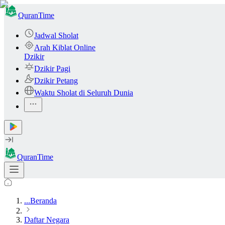
QuranTime
Jadwal Sholat
Arah Kiblat Online
Dzikir
Dzikir Pagi
Dzikir Petang
Waktu Sholat di Seluruh Dunia
QuranTime
...
Beranda
Daftar Negara