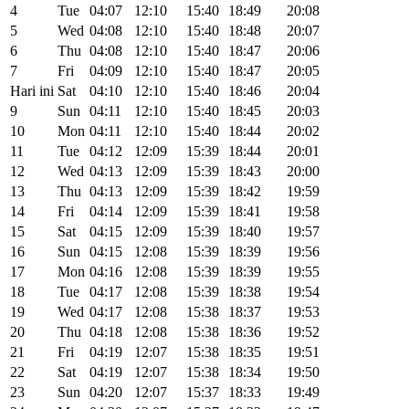
4
Tue
04:07
12:10
15:40
18:49
20:08
5
Wed
04:08
12:10
15:40
18:48
20:07
6
Thu
04:08
12:10
15:40
18:47
20:06
7
Fri
04:09
12:10
15:40
18:47
20:05
Hari ini
Sat
04:10
12:10
15:40
18:46
20:04
9
Sun
04:11
12:10
15:40
18:45
20:03
10
Mon
04:11
12:10
15:40
18:44
20:02
11
Tue
04:12
12:09
15:39
18:44
20:01
12
Wed
04:13
12:09
15:39
18:43
20:00
13
Thu
04:13
12:09
15:39
18:42
19:59
14
Fri
04:14
12:09
15:39
18:41
19:58
15
Sat
04:15
12:09
15:39
18:40
19:57
16
Sun
04:15
12:08
15:39
18:39
19:56
17
Mon
04:16
12:08
15:39
18:39
19:55
18
Tue
04:17
12:08
15:39
18:38
19:54
19
Wed
04:17
12:08
15:38
18:37
19:53
20
Thu
04:18
12:08
15:38
18:36
19:52
21
Fri
04:19
12:07
15:38
18:35
19:51
22
Sat
04:19
12:07
15:38
18:34
19:50
23
Sun
04:20
12:07
15:37
18:33
19:49