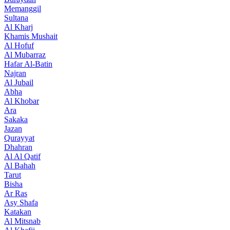
Memanggil
Sultana
Al Kharj
Khamis Mushait
Al Hofuf
Al Mubarraz
Hafar Al-Batin
Najran
Al Jubail
Abha
Al Khobar
Ara
Sakaka
Jazan
Qurayyat
Dhahran
Al Al Qatif
Al Bahah
Tarut
Bisha
Ar Ras
Asy Shafa
Katakan
Al Mitsnab