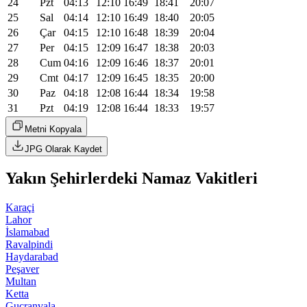
24
Pzt
04:13
12:10
16:49
18:41
20:07
25
Sal
04:14
12:10
16:49
18:40
20:05
26
Çar
04:15
12:10
16:48
18:39
20:04
27
Per
04:15
12:09
16:47
18:38
20:03
28
Cum
04:16
12:09
16:46
18:37
20:01
29
Cmt
04:17
12:09
16:45
18:35
20:00
30
Paz
04:18
12:08
16:44
18:34
19:58
31
Pzt
04:19
12:08
16:44
18:33
19:57
Metni Kopyala
JPG Olarak Kaydet
Yakın Şehirlerdeki Namaz Vakitleri
Karaçi
Lahor
İslamabad
Ravalpindi
Haydarabad
Peşaver
Multan
Ketta
Gucranvala