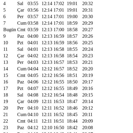
4
Sal
03:55
12:14
17:02
19:01
20:32
5
Çar
03:56
12:14
17:01
19:01
20:31
6
Per
03:57
12:14
17:01
19:00
20:30
7
Cum
03:58
12:14
17:01
18:59
20:29
Bugün
Cmt
03:59
12:13
17:00
18:58
20:27
9
Paz
04:00
12:13
16:59
18:57
20:26
10
Pzt
04:01
12:13
16:59
18:56
20:25
11
Sal
04:01
12:13
16:58
18:55
20:24
12
Çar
04:02
12:13
16:58
18:54
20:23
13
Per
04:03
12:13
16:57
18:53
20:21
14
Cum
04:04
12:12
16:57
18:52
20:20
15
Cmt
04:05
12:12
16:56
18:51
20:19
16
Paz
04:06
12:12
16:55
18:50
20:17
17
Pzt
04:07
12:12
16:55
18:49
20:16
18
Sal
04:08
12:12
16:54
18:48
20:15
19
Çar
04:09
12:11
16:53
18:47
20:14
20
Per
04:10
12:11
16:52
18:46
20:12
21
Cum
04:10
12:11
16:52
18:45
20:11
22
Cmt
04:11
12:11
16:51
18:44
20:09
23
Paz
04:12
12:10
16:50
18:42
20:08