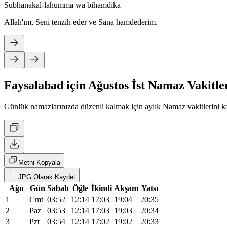
Subhanakal-lahumma wa bihamdika
Allah'ım, Seni tenzih eder ve Sana hamdederim.
Faysalabad için Ağustos İst Namaz Vakitl
Günlük namazlarınızda düzenli kalmak için aylık Namaz vakitlerini kay
Metni Kopyala
JPG Olarak Kaydet
Ağu
Gün
Sabah
Öğle
İkindi
Akşam
Yatsı
1
Cmt
03:52
12:14
17:03
19:04
20:35
2
Paz
03:53
12:14
17:03
19:03
20:34
3
Pzt
03:54
12:14
17:02
19:02
20:33