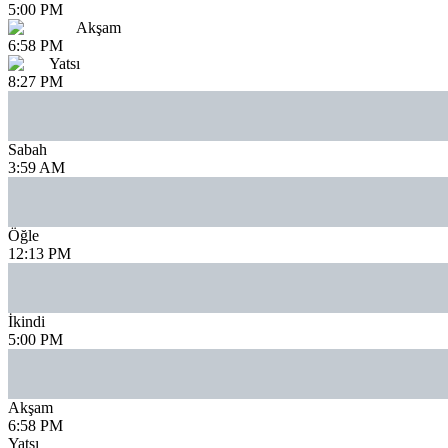
5:00 PM
Akşam
6:58 PM
Yatsı
8:27 PM
Sabah
3:59 AM
Öğle
12:13 PM
İkindi
5:00 PM
Akşam
6:58 PM
Yatsı