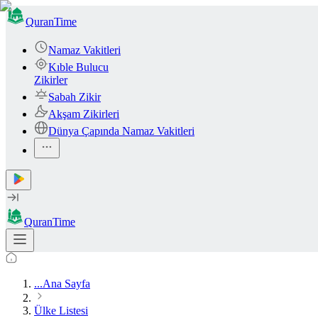
QuranTime
Namaz Vakitleri
Kıble Bulucu
Zikirler
Sabah Zikir
Akşam Zikirleri
Dünya Çapında Namaz Vakitleri
QuranTime
...
Ana Sayfa
Ülke Listesi