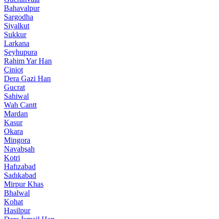
Bahavalpur
Sargodha
Siyalkut
Sukkur
Larkana
Şeyhupura
Rahim Yar Han
Çiniot
Dera Gazi Han
Gucrat
Sahiwal
Wah Cantt
Mardan
Kasur
Okara
Mingora
Navabşah
Kotri
Hafızabad
Sadıkabad
Mirpur Khas
Bhalwal
Kohat
Hasilpur