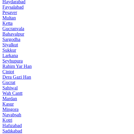
Haydarabad
Faysalabad
Peşaver
Multan
Ketta
Gucranvala
Bahavalpur
Sargodha
Siyalkut
Sukkur
Larkana
Şeyhupura
Rahim Yar Han
Çiniot
Dera Gazi Han
Gucrat
Sahiwal
Wah Cantt
Mardan
Kasur
Mingora
Navabşah
Kotri
Hafızabad
Sadıkabad