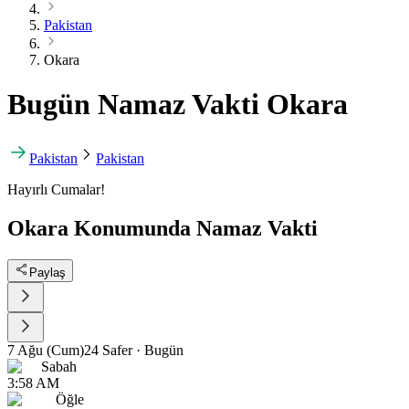
Pakistan
Okara
Bugün Namaz Vakti Okara
Pakistan
Pakistan
Hayırlı Cumalar!
Okara Konumunda Namaz Vakti
Paylaş
7 Ağu (Cum)
24 Safer
·
Bugün
Sabah
3:58 AM
Öğle