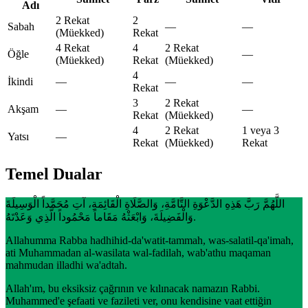
Adı
2 Rekat
2
Sabah
—
—
(Müekked)
Rekat
4 Rekat
4
2 Rekat
Öğle
—
(Müekked)
Rekat
(Müekked)
4
İkindi
—
—
—
Rekat
3
2 Rekat
Akşam
—
—
Rekat
(Müekked)
4
2 Rekat
1 veya 3
Yatsı
—
Rekat
(Müekked)
Rekat
Temel Dualar
اللَّهُمَّ رَبَّ هَذِهِ الدَّعْوَةِ التَّامَّةِ، وَالصَّلَاةِ الْقَائِمَةِ، آتِ مُحَمَّداً الْوَسِيلَةَ
وَالْفَضِيلَةَ، وَابْعَثْهُ مَقَاماً مَحْمُوداً الَّذِي وَعَدْتَهُ.
Allahumma Rabba hadhihid-da'watit-tammah, was-salatil-qa'imah,
ati Muhammadan al-wasilata wal-fadilah, wab'athu maqaman
mahmudan illadhi wa'adtah.
Allah'ım, bu eksiksiz çağrının ve kılınacak namazın Rabbi.
Muhammed'e şefaati ve fazileti ver, onu kendisine vaat ettiğin