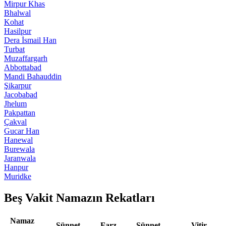
Mirpur Khas
Bhalwal
Kohat
Hasilpur
Dera İsmail Han
Turbat
Muzaffargarh
Abbottabad
Mandi Bahauddin
Şikarpur
Jacobabad
Jhelum
Pakpattan
Çakval
Gucar Han
Hanewal
Burewala
Jaranwala
Hanpur
Muridke
Beş Vakit Namazın Rekatları
Namaz
Sünnet
Farz
Sünnet
Vitir