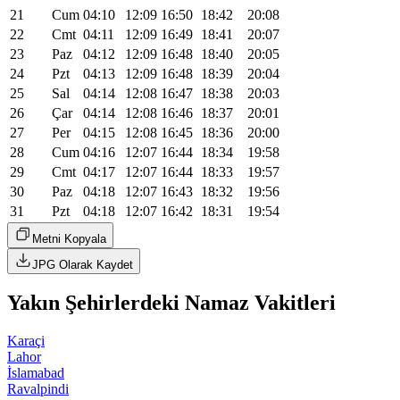
21
Cum
04:10
12:09
16:50
18:42
20:08
22
Cmt
04:11
12:09
16:49
18:41
20:07
23
Paz
04:12
12:09
16:48
18:40
20:05
24
Pzt
04:13
12:09
16:48
18:39
20:04
25
Sal
04:14
12:08
16:47
18:38
20:03
26
Çar
04:14
12:08
16:46
18:37
20:01
27
Per
04:15
12:08
16:45
18:36
20:00
28
Cum
04:16
12:07
16:44
18:34
19:58
29
Cmt
04:17
12:07
16:44
18:33
19:57
30
Paz
04:18
12:07
16:43
18:32
19:56
31
Pzt
04:18
12:07
16:42
18:31
19:54
Metni Kopyala
JPG Olarak Kaydet
Yakın Şehirlerdeki Namaz Vakitleri
Karaçi
Lahor
İslamabad
Ravalpindi