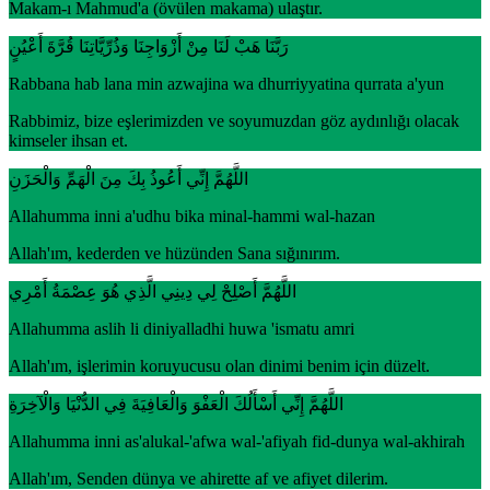
Makam-ı Mahmud'a (övülen makama) ulaştır.
رَبَّنَا هَبْ لَنَا مِنْ أَزْوَاجِنَا وَذُرِّيَّاتِنَا قُرَّةَ أَعْيُنٍ
Rabbana hab lana min azwajina wa dhurriyyatina qurrata a'yun
Rabbimiz, bize eşlerimizden ve soyumuzdan göz aydınlığı olacak
kimseler ihsan et.
اللَّهُمَّ إِنِّي أَعُوذُ بِكَ مِنَ الْهَمِّ وَالْحَزَنِ
Allahumma inni a'udhu bika minal-hammi wal-hazan
Allah'ım, kederden ve hüzünden Sana sığınırım.
اللَّهُمَّ أَصْلِحْ لِي دِينِي الَّذِي هُوَ عِصْمَةُ أَمْرِي
Allahumma aslih li diniyalladhi huwa 'ismatu amri
Allah'ım, işlerimin koruyucusu olan dinimi benim için düzelt.
اللَّهُمَّ إِنِّي أَسْأَلُكَ الْعَفْوَ وَالْعَافِيَةَ فِي الدُّنْيَا وَالْآخِرَةِ
Allahumma inni as'alukal-'afwa wal-'afiyah fid-dunya wal-akhirah
Allah'ım, Senden dünya ve ahirette af ve afiyet dilerim.