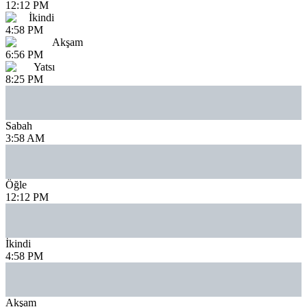
12:12 PM
İkindi
4:58 PM
Akşam
6:56 PM
Yatsı
8:25 PM
Sabah
3:58 AM
Öğle
12:12 PM
İkindi
4:58 PM
Akşam