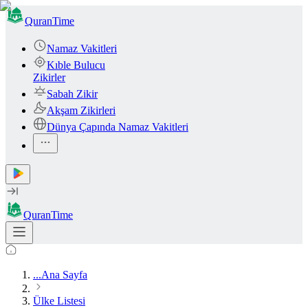
QuranTime
Namaz Vakitleri
Kıble Bulucu
Zikirler
Sabah Zikir
Akşam Zikirleri
Dünya Çapında Namaz Vakitleri
QuranTime
...
Ana Sayfa
Ülke Listesi