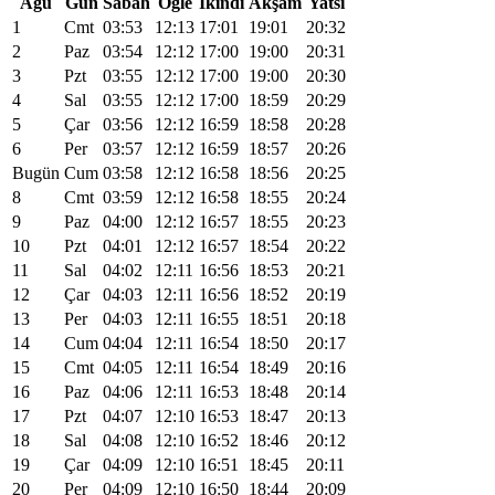
Ağu
Gün
Sabah
Öğle
İkindi
Akşam
Yatsı
1
Cmt
03:53
12:13
17:01
19:01
20:32
2
Paz
03:54
12:12
17:00
19:00
20:31
3
Pzt
03:55
12:12
17:00
19:00
20:30
4
Sal
03:55
12:12
17:00
18:59
20:29
5
Çar
03:56
12:12
16:59
18:58
20:28
6
Per
03:57
12:12
16:59
18:57
20:26
Bugün
Cum
03:58
12:12
16:58
18:56
20:25
8
Cmt
03:59
12:12
16:58
18:55
20:24
9
Paz
04:00
12:12
16:57
18:55
20:23
10
Pzt
04:01
12:12
16:57
18:54
20:22
11
Sal
04:02
12:11
16:56
18:53
20:21
12
Çar
04:03
12:11
16:56
18:52
20:19
13
Per
04:03
12:11
16:55
18:51
20:18
14
Cum
04:04
12:11
16:54
18:50
20:17
15
Cmt
04:05
12:11
16:54
18:49
20:16
16
Paz
04:06
12:11
16:53
18:48
20:14
17
Pzt
04:07
12:10
16:53
18:47
20:13
18
Sal
04:08
12:10
16:52
18:46
20:12
19
Çar
04:09
12:10
16:51
18:45
20:11
20
Per
04:09
12:10
16:50
18:44
20:09