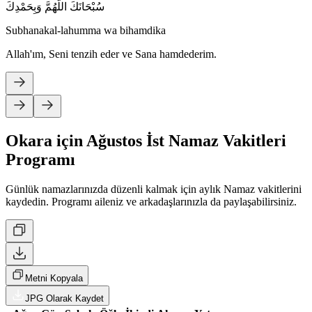
سُبْحَانَكَ اللَّهُمَّ وَبِحَمْدِكَ
Subhanakal-lahumma wa bihamdika
Allah'ım, Seni tenzih eder ve Sana hamdederim.
Okara için Ağustos İst Namaz Vakitleri
Programı
Günlük namazlarınızda düzenli kalmak için aylık Namaz vakitlerini
kaydedin. Programı aileniz ve arkadaşlarınızla da paylaşabilirsiniz.
Metni Kopyala
JPG Olarak Kaydet