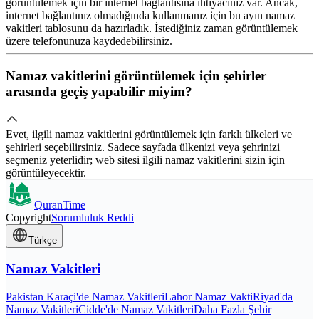
görüntülemek için bir internet bağlantısına ihtiyacınız var. Ancak,
internet bağlantınız olmadığında kullanmanız için bu ayın namaz
vakitleri tablosunu da hazırladık. İstediğiniz zaman görüntülemek
üzere telefonunuza kaydedebilirsiniz.
Namaz vakitlerini görüntülemek için şehirler
arasında geçiş yapabilir miyim?
Evet, ilgili namaz vakitlerini görüntülemek için farklı ülkeleri ve
şehirleri seçebilirsiniz. Sadece sayfada ülkenizi veya şehrinizi
seçmeniz yeterlidir; web sitesi ilgili namaz vakitlerini sizin için
görüntüleyecektir.
QuranTime
Copyright
Sorumluluk Reddi
Türkçe
Namaz Vakitleri
Pakistan Karaçi'de Namaz Vakitleri
Lahor Namaz Vakti
Riyad'da
Namaz Vakitleri
Cidde'de Namaz Vakitleri
Daha Fazla Şehir