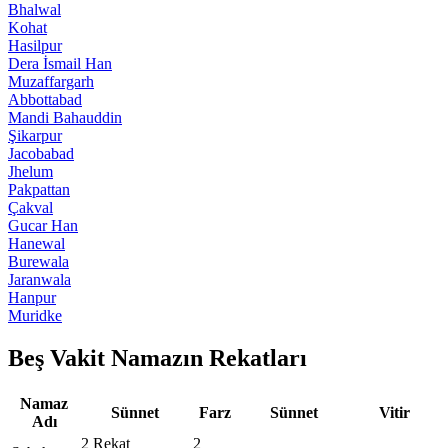
Bhalwal
Kohat
Hasilpur
Dera İsmail Han
Muzaffargarh
Abbottabad
Mandi Bahauddin
Şikarpur
Jacobabad
Jhelum
Pakpattan
Çakval
Gucar Han
Hanewal
Burewala
Jaranwala
Hanpur
Muridke
Beş Vakit Namazın Rekatları
Namaz
Sünnet
Farz
Sünnet
Vitir
Adı
2 Rekat
2