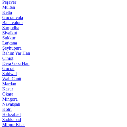
Peşaver
Multan
Ketta
Gucranvala
Bahavalpur
Sargodha
Siyalkut
Sukkur
Larkana
Şeyhupura
Rahim Yar Han
Çiniot
Dera Gazi Han
Gucrat
Sahiwal
Wah Cantt
Mardan
Kasur
Okara
Mingora
Navabşah
Kotri
Hafızabad
Sadıkabad
Mirpur Khas