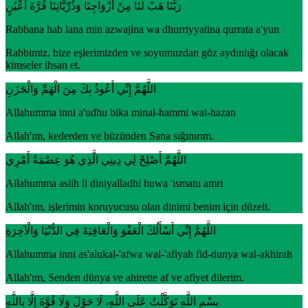
رَبَّنَا هَبْ لَنَا مِنْ أَزْوَاجِنَا وَذُرِّيَّاتِنَا قُرَّةَ أَعْيُنٍ
Rabbana hab lana min azwajina wa dhurriyyatina qurrata a'yun
Rabbimiz, bize eşlerimizden ve soyumuzdan göz aydınlığı olacak
kimseler ihsan et.
اللَّهُمَّ إِنِّي أَعُوذُ بِكَ مِنَ الْهَمِّ وَالْحَزَنِ
Allahumma inni a'udhu bika minal-hammi wal-hazan
Allah'ım, kederden ve hüzünden Sana sığınırım.
اللَّهُمَّ أَصْلِحْ لِي دِينِي الَّذِي هُوَ عِصْمَةُ أَمْرِي
Allahumma aslih li diniyalladhi huwa 'ismatu amri
Allah'ım, işlerimin koruyucusu olan dinimi benim için düzelt.
اللَّهُمَّ إِنِّي أَسْأَلُكَ الْعَفْوَ وَالْعَافِيَةَ فِي الدُّنْيَا وَالْآخِرَةِ
Allahumma inni as'alukal-'afwa wal-'afiyah fid-dunya wal-akhirah
Allah'ım, Senden dünya ve ahirette af ve afiyet dilerim.
بِسْمِ اللَّهِ تَوَكَّلْتُ عَلَى اللَّهِ، لَا حَوْلَ وَلَا قُوَّةَ إِلَّا بِاللَّهِ