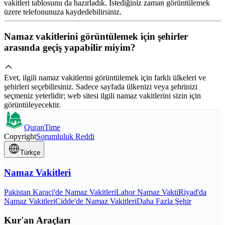
vakitleri tablosunu da hazırladık. İstediğiniz zaman görüntülemek
üzere telefonunuza kaydedebilirsiniz.
Namaz vakitlerini görüntülemek için şehirler
arasında geçiş yapabilir miyim?
Evet, ilgili namaz vakitlerini görüntülemek için farklı ülkeleri ve
şehirleri seçebilirsiniz. Sadece sayfada ülkenizi veya şehrinizi
seçmeniz yeterlidir; web sitesi ilgili namaz vakitlerini sizin için
görüntüleyecektir.
QuranTime
Copyright
Sorumluluk Reddi
Türkçe
Namaz Vakitleri
Pakistan Karaçi'de Namaz Vakitleri
Lahor Namaz Vakti
Riyad'da
Namaz Vakitleri
Cidde'de Namaz Vakitleri
Daha Fazla Şehir
Kur'an Araçları