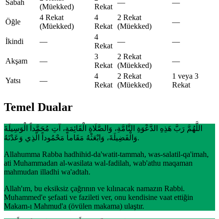
Sabah
—
—
(Müekked)
Rekat
4 Rekat
4
2 Rekat
Öğle
—
(Müekked)
Rekat
(Müekked)
4
İkindi
—
—
—
Rekat
3
2 Rekat
Akşam
—
—
Rekat
(Müekked)
4
2 Rekat
1 veya 3
Yatsı
—
Rekat
(Müekked)
Rekat
Temel Dualar
اللَّهُمَّ رَبَّ هَذِهِ الدَّعْوَةِ التَّامَّةِ، وَالصَّلَاةِ الْقَائِمَةِ، آتِ مُحَمَّداً الْوَسِيلَةَ
وَالْفَضِيلَةَ، وَابْعَثْهُ مَقَاماً مَحْمُوداً الَّذِي وَعَدْتَهُ.
Allahumma Rabba hadhihid-da'watit-tammah, was-salatil-qa'imah,
ati Muhammadan al-wasilata wal-fadilah, wab'athu maqaman
mahmudan illadhi wa'adtah.
Allah'ım, bu eksiksiz çağrının ve kılınacak namazın Rabbi.
Muhammed'e şefaati ve fazileti ver, onu kendisine vaat ettiğin
Makam-ı Mahmud'a (övülen makama) ulaştır.