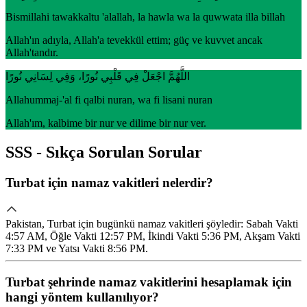
Bismillahi tawakkaltu 'alallah, la hawla wa la quwwata illa billah
Allah'ın adıyla, Allah'a tevekkül ettim; güç ve kuvvet ancak
Allah'tandır.
اللَّهُمَّ اجْعَلْ فِي قَلْبِي نُورًا، وَفِي لِسَانِي نُورًا
Allahummaj-'al fi qalbi nuran, wa fi lisani nuran
Allah'ım, kalbime bir nur ve dilime bir nur ver.
SSS - Sıkça Sorulan Sorular
Turbat için namaz vakitleri nelerdir?
Pakistan, Turbat için bugünkü namaz vakitleri şöyledir: Sabah Vakti
4:57 AM, Öğle Vakti 12:57 PM, İkindi Vakti 5:36 PM, Akşam Vakti
7:33 PM ve Yatsı Vakti 8:56 PM.
Turbat şehrinde namaz vakitlerini hesaplamak için
hangi yöntem kullanılıyor?