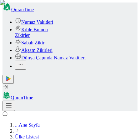
QuranTime
Namaz Vakitleri
Kıble Bulucu
Zikirler
Sabah Zikir
Akşam Zikirleri
Dünya Çapında Namaz Vakitleri
QuranTime
...
Ana Sayfa
Ülke Listesi