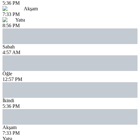
5:36 PM
Akşam
7:33 PM
Yatsı
8:56 PM
Sabah
4:57 AM
Öğle
12:57 PM
İkindi
5:36 PM
Akşam
7:33 PM
Yatsı