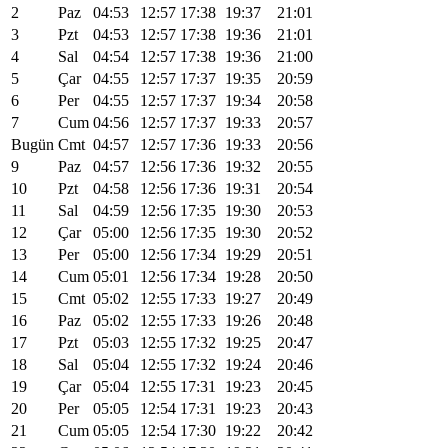
2
Paz
04:53
12:57
17:38
19:37
21:01
3
Pzt
04:53
12:57
17:38
19:36
21:01
4
Sal
04:54
12:57
17:38
19:36
21:00
5
Çar
04:55
12:57
17:37
19:35
20:59
6
Per
04:55
12:57
17:37
19:34
20:58
7
Cum
04:56
12:57
17:37
19:33
20:57
Bugün
Cmt
04:57
12:57
17:36
19:33
20:56
9
Paz
04:57
12:56
17:36
19:32
20:55
10
Pzt
04:58
12:56
17:36
19:31
20:54
11
Sal
04:59
12:56
17:35
19:30
20:53
12
Çar
05:00
12:56
17:35
19:30
20:52
13
Per
05:00
12:56
17:34
19:29
20:51
14
Cum
05:01
12:56
17:34
19:28
20:50
15
Cmt
05:02
12:55
17:33
19:27
20:49
16
Paz
05:02
12:55
17:33
19:26
20:48
17
Pzt
05:03
12:55
17:32
19:25
20:47
18
Sal
05:04
12:55
17:32
19:24
20:46
19
Çar
05:04
12:55
17:31
19:23
20:45
20
Per
05:05
12:54
17:31
19:23
20:43
21
Cum
05:05
12:54
17:30
19:22
20:42