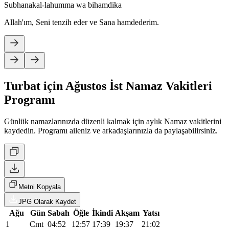
Subhanakal-lahumma wa bihamdika
Allah'ım, Seni tenzih eder ve Sana hamdederim.
Turbat için Ağustos İst Namaz Vakitleri
Programı
Günlük namazlarınızda düzenli kalmak için aylık Namaz vakitlerini
kaydedin. Programı aileniz ve arkadaşlarınızla da paylaşabilirsiniz.
Metni Kopyala
JPG Olarak Kaydet
Ağu
Gün
Sabah
Öğle
İkindi
Akşam
Yatsı
1
Cmt
04:52
12:57
17:39
19:37
21:02