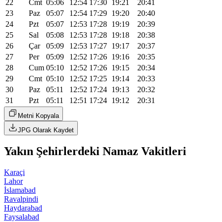
22
Cmt
05:06
12:54
17:30
19:21
20:41
23
Paz
05:07
12:54
17:29
19:20
20:40
24
Pzt
05:07
12:53
17:28
19:19
20:39
25
Sal
05:08
12:53
17:28
19:18
20:38
26
Çar
05:09
12:53
17:27
19:17
20:37
27
Per
05:09
12:52
17:26
19:16
20:35
28
Cum
05:10
12:52
17:26
19:15
20:34
29
Cmt
05:10
12:52
17:25
19:14
20:33
30
Paz
05:11
12:52
17:24
19:13
20:32
31
Pzt
05:11
12:51
17:24
19:12
20:31
Metni Kopyala
JPG Olarak Kaydet
Yakın Şehirlerdeki Namaz Vakitleri
Karaçi
Lahor
İslamabad
Ravalpindi
Haydarabad
Faysalabad