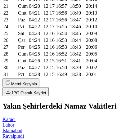
21
Cum
04:20
12:17
16:57
18:50
20:14
22
Cmt
04:21
12:17
16:56
18:49
20:13
23
Paz
04:22
12:17
16:56
18:47
20:12
24
Pzt
04:22
12:17
16:55
18:46
20:10
25
Sal
04:23
12:16
16:54
18:45
20:09
26
Çar
04:24
12:16
16:53
18:44
20:08
27
Per
04:25
12:16
16:53
18:43
20:06
28
Cum
04:25
12:16
16:52
18:42
20:05
29
Cmt
04:26
12:15
16:51
18:41
20:04
30
Paz
04:27
12:15
16:50
18:39
20:02
31
Pzt
04:28
12:15
16:49
18:38
20:01
Metni Kopyala
JPG Olarak Kaydet
Yakın Şehirlerdeki Namaz Vakitleri
Karaçi
Lahor
İslamabad
Ravalpindi