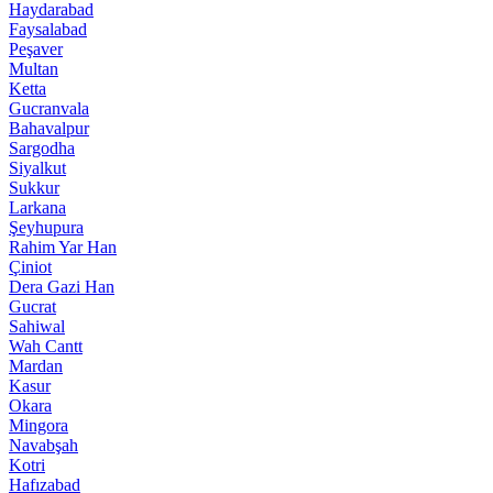
Haydarabad
Faysalabad
Peşaver
Multan
Ketta
Gucranvala
Bahavalpur
Sargodha
Siyalkut
Sukkur
Larkana
Şeyhupura
Rahim Yar Han
Çiniot
Dera Gazi Han
Gucrat
Sahiwal
Wah Cantt
Mardan
Kasur
Okara
Mingora
Navabşah
Kotri
Hafızabad