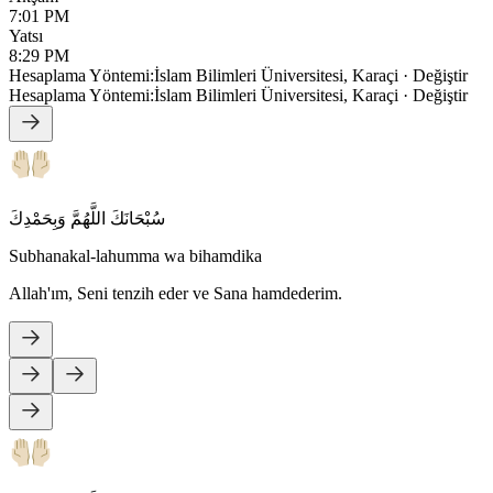
7:01 PM
Yatsı
8:29 PM
Hesaplama Yöntemi
:
İslam Bilimleri Üniversitesi, Karaçi
·
Değiştir
Hesaplama Yöntemi
:
İslam Bilimleri Üniversitesi, Karaçi
·
Değiştir
سُبْحَانَكَ اللَّهُمَّ وَبِحَمْدِكَ
Subhanakal-lahumma wa bihamdika
Allah'ım, Seni tenzih eder ve Sana hamdederim.