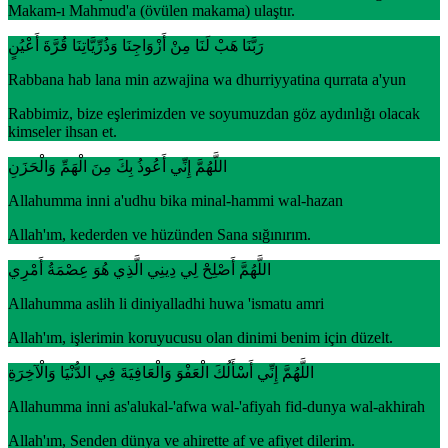
Makam-ı Mahmud'a (övülen makama) ulaştır.
رَبَّنَا هَبْ لَنَا مِنْ أَزْوَاجِنَا وَذُرِّيَّاتِنَا قُرَّةَ أَعْيُنٍ
Rabbana hab lana min azwajina wa dhurriyyatina qurrata a'yun
Rabbimiz, bize eşlerimizden ve soyumuzdan göz aydınlığı olacak
kimseler ihsan et.
اللَّهُمَّ إِنِّي أَعُوذُ بِكَ مِنَ الْهَمِّ وَالْحَزَنِ
Allahumma inni a'udhu bika minal-hammi wal-hazan
Allah'ım, kederden ve hüzünden Sana sığınırım.
اللَّهُمَّ أَصْلِحْ لِي دِينِي الَّذِي هُوَ عِصْمَةُ أَمْرِي
Allahumma aslih li diniyalladhi huwa 'ismatu amri
Allah'ım, işlerimin koruyucusu olan dinimi benim için düzelt.
اللَّهُمَّ إِنِّي أَسْأَلُكَ الْعَفْوَ وَالْعَافِيَةَ فِي الدُّنْيَا وَالْآخِرَةِ
Allahumma inni as'alukal-'afwa wal-'afiyah fid-dunya wal-akhirah
Allah'ım, Senden dünya ve ahirette af ve afiyet dilerim.