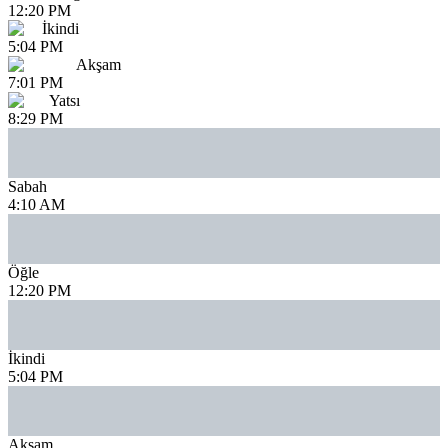
12:20 PM
İkindi
5:04 PM
Akşam
7:01 PM
Yatsı
8:29 PM
Sabah
4:10 AM
Öğle
12:20 PM
İkindi
5:04 PM
Akşam