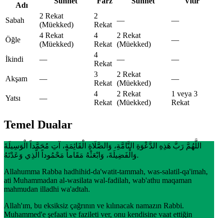
Sünnet
Farz
Sünnet
Vitir
Adı
2 Rekat
2
Sabah
—
—
(Müekked)
Rekat
4 Rekat
4
2 Rekat
Öğle
—
(Müekked)
Rekat
(Müekked)
4
İkindi
—
—
—
Rekat
3
2 Rekat
Akşam
—
—
Rekat
(Müekked)
4
2 Rekat
1 veya 3
Yatsı
—
Rekat
(Müekked)
Rekat
Temel Dualar
اللَّهُمَّ رَبَّ هَذِهِ الدَّعْوَةِ التَّامَّةِ، وَالصَّلَاةِ الْقَائِمَةِ، آتِ مُحَمَّداً الْوَسِيلَةَ
وَالْفَضِيلَةَ، وَابْعَثْهُ مَقَاماً مَحْمُوداً الَّذِي وَعَدْتَهُ.
Allahumma Rabba hadhihid-da'watit-tammah, was-salatil-qa'imah,
ati Muhammadan al-wasilata wal-fadilah, wab'athu maqaman
mahmudan illadhi wa'adtah.
Allah'ım, bu eksiksiz çağrının ve kılınacak namazın Rabbi.
Muhammed'e şefaati ve fazileti ver, onu kendisine vaat ettiğin