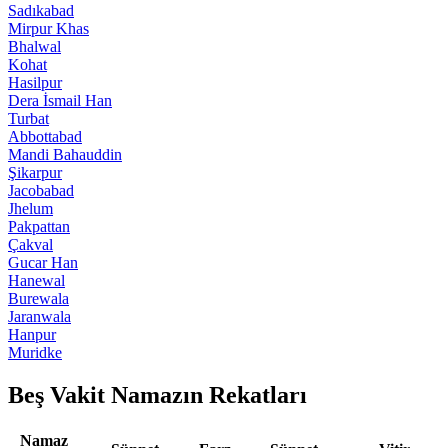
Sadıkabad
Mirpur Khas
Bhalwal
Kohat
Hasilpur
Dera İsmail Han
Turbat
Abbottabad
Mandi Bahauddin
Şikarpur
Jacobabad
Jhelum
Pakpattan
Çakval
Gucar Han
Hanewal
Burewala
Jaranwala
Hanpur
Muridke
Beş Vakit Namazın Rekatları
Namaz