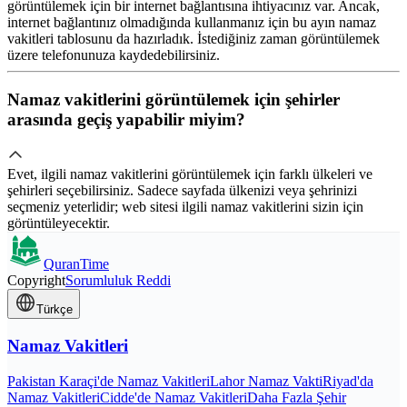
görüntülemek için bir internet bağlantısına ihtiyacınız var. Ancak,
internet bağlantınız olmadığında kullanmanız için bu ayın namaz
vakitleri tablosunu da hazırladık. İstediğiniz zaman görüntülemek
üzere telefonunuza kaydedebilirsiniz.
Namaz vakitlerini görüntülemek için şehirler
arasında geçiş yapabilir miyim?
Evet, ilgili namaz vakitlerini görüntülemek için farklı ülkeleri ve
şehirleri seçebilirsiniz. Sadece sayfada ülkenizi veya şehrinizi
seçmeniz yeterlidir; web sitesi ilgili namaz vakitlerini sizin için
görüntüleyecektir.
QuranTime
Copyright
Sorumluluk Reddi
Türkçe
Namaz Vakitleri
Pakistan Karaçi'de Namaz Vakitleri
Lahor Namaz Vakti
Riyad'da
Namaz Vakitleri
Cidde'de Namaz Vakitleri
Daha Fazla Şehir