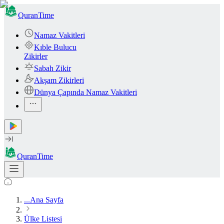
QuranTime
Namaz Vakitleri
Kıble Bulucu
Zikirler
Sabah Zikir
Akşam Zikirleri
Dünya Çapında Namaz Vakitleri
QuranTime
...
Ana Sayfa
Ülke Listesi