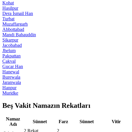
Kohat
Hasilpur
Dera İsmail Han
Turbat
Muzaffargarh
Abbottabad
Mandi Bahauddin
Şikarpur
Jacobabad
Jhelum
Pakpattan
Çakval
Gucar Han
Hanewal
Burewala
Jaranwala
Hanpur
Muridke
Beş Vakit Namazın Rekatları
Namaz
Sünnet
Farz
Sünnet
Vitir
Adı
2 Rekat
2