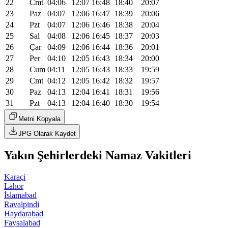
22
Cmt
04:06
12:07
16:48
18:40
20:07
23
Paz
04:07
12:06
16:47
18:39
20:06
24
Pzt
04:07
12:06
16:46
18:38
20:04
25
Sal
04:08
12:06
16:45
18:37
20:03
26
Çar
04:09
12:06
16:44
18:36
20:01
27
Per
04:10
12:05
16:43
18:34
20:00
28
Cum
04:11
12:05
16:43
18:33
19:59
29
Cmt
04:12
12:05
16:42
18:32
19:57
30
Paz
04:13
12:04
16:41
18:31
19:56
31
Pzt
04:13
12:04
16:40
18:30
19:54
Metni Kopyala
JPG Olarak Kaydet
Yakın Şehirlerdeki Namaz Vakitleri
Karaçi
Lahor
İslamabad
Ravalpindi
Haydarabad
Faysalabad