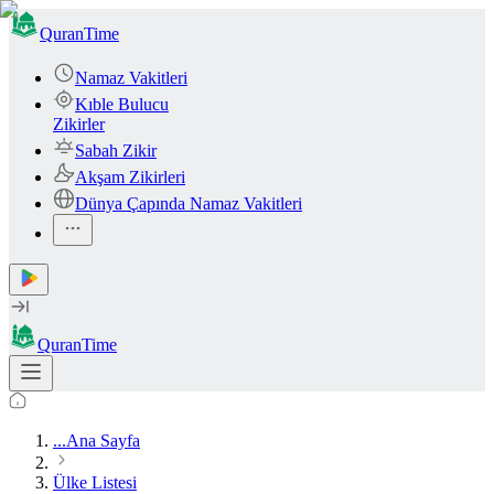
QuranTime
Namaz Vakitleri
Kıble Bulucu
Zikirler
Sabah Zikir
Akşam Zikirleri
Dünya Çapında Namaz Vakitleri
QuranTime
...
Ana Sayfa
Ülke Listesi