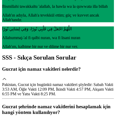
Bismillahi tawakkaltu 'alallah, la hawla wa la quwwata illa billah
Allah'ın adıyla, Allah'a tevekkül ettim; güç ve kuvvet ancak
Allah'tandır.
اللَّهُمَّ اجْعَلْ فِي قَلْبِي نُورًا، وَفِي لِسَانِي نُورًا
Allahummaj-'al fi qalbi nuran, wa fi lisani nuran
Allah'ım, kalbime bir nur ve dilime bir nur ver.
SSS - Sıkça Sorulan Sorular
Gucrat için namaz vakitleri nelerdir?
Pakistan, Gucrat için bugünkü namaz vakitleri şöyledir: Sabah Vakti
3:53 AM, Öğle Vakti 12:09 PM, İkindi Vakti 4:57 PM, Akşam Vakti
6:55 PM ve Yatsı Vakti 8:25 PM.
Gucrat şehrinde namaz vakitlerini hesaplamak için
hangi yöntem kullanılıyor?