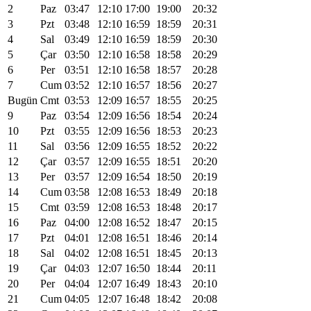
2
Paz
03:47
12:10
17:00
19:00
20:32
3
Pzt
03:48
12:10
16:59
18:59
20:31
4
Sal
03:49
12:10
16:59
18:59
20:30
5
Çar
03:50
12:10
16:58
18:58
20:29
6
Per
03:51
12:10
16:58
18:57
20:28
7
Cum
03:52
12:10
16:57
18:56
20:27
Bugün
Cmt
03:53
12:09
16:57
18:55
20:25
9
Paz
03:54
12:09
16:56
18:54
20:24
10
Pzt
03:55
12:09
16:56
18:53
20:23
11
Sal
03:56
12:09
16:55
18:52
20:22
12
Çar
03:57
12:09
16:55
18:51
20:20
13
Per
03:57
12:09
16:54
18:50
20:19
14
Cum
03:58
12:08
16:53
18:49
20:18
15
Cmt
03:59
12:08
16:53
18:48
20:17
16
Paz
04:00
12:08
16:52
18:47
20:15
17
Pzt
04:01
12:08
16:51
18:46
20:14
18
Sal
04:02
12:08
16:51
18:45
20:13
19
Çar
04:03
12:07
16:50
18:44
20:11
20
Per
04:04
12:07
16:49
18:43
20:10
21
Cum
04:05
12:07
16:48
18:42
20:08