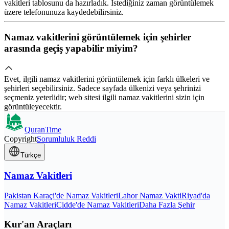
vakitleri tablosunu da hazırladık. İstediğiniz zaman görüntülemek
üzere telefonunuza kaydedebilirsiniz.
Namaz vakitlerini görüntülemek için şehirler
arasında geçiş yapabilir miyim?
Evet, ilgili namaz vakitlerini görüntülemek için farklı ülkeleri ve
şehirleri seçebilirsiniz. Sadece sayfada ülkenizi veya şehrinizi
seçmeniz yeterlidir; web sitesi ilgili namaz vakitlerini sizin için
görüntüleyecektir.
QuranTime
Copyright
Sorumluluk Reddi
Türkçe
Namaz Vakitleri
Pakistan Karaçi'de Namaz Vakitleri
Lahor Namaz Vakti
Riyad'da
Namaz Vakitleri
Cidde'de Namaz Vakitleri
Daha Fazla Şehir
Kur'an Araçları