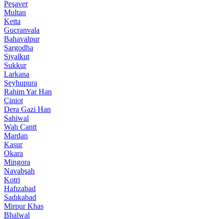
Peşaver
Multan
Ketta
Gucranvala
Bahavalpur
Sargodha
Siyalkut
Sukkur
Larkana
Şeyhupura
Rahim Yar Han
Çiniot
Dera Gazi Han
Sahiwal
Wah Cantt
Mardan
Kasur
Okara
Mingora
Navabşah
Kotri
Hafızabad
Sadıkabad
Mirpur Khas
Bhalwal