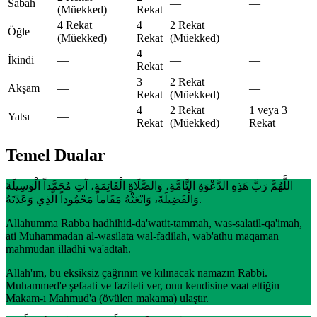
Sabah
—
—
(Müekked)
Rekat
4 Rekat
4
2 Rekat
Öğle
—
(Müekked)
Rekat
(Müekked)
4
İkindi
—
—
—
Rekat
3
2 Rekat
Akşam
—
—
Rekat
(Müekked)
4
2 Rekat
1 veya 3
Yatsı
—
Rekat
(Müekked)
Rekat
Temel Dualar
اللَّهُمَّ رَبَّ هَذِهِ الدَّعْوَةِ التَّامَّةِ، وَالصَّلَاةِ الْقَائِمَةِ، آتِ مُحَمَّداً الْوَسِيلَةَ
وَالْفَضِيلَةَ، وَابْعَثْهُ مَقَاماً مَحْمُوداً الَّذِي وَعَدْتَهُ.
Allahumma Rabba hadhihid-da'watit-tammah, was-salatil-qa'imah,
ati Muhammadan al-wasilata wal-fadilah, wab'athu maqaman
mahmudan illadhi wa'adtah.
Allah'ım, bu eksiksiz çağrının ve kılınacak namazın Rabbi.
Muhammed'e şefaati ve fazileti ver, onu kendisine vaat ettiğin
Makam-ı Mahmud'a (övülen makama) ulaştır.