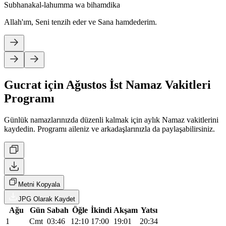
Subhanakal-lahumma wa bihamdika
Allah'ım, Seni tenzih eder ve Sana hamdederim.
Gucrat için Ağustos İst Namaz Vakitleri
Programı
Günlük namazlarınızda düzenli kalmak için aylık Namaz vakitlerini
kaydedin. Programı aileniz ve arkadaşlarınızla da paylaşabilirsiniz.
Metni Kopyala
JPG Olarak Kaydet
Ağu
Gün
Sabah
Öğle
İkindi
Akşam
Yatsı
1
Cmt
03:46
12:10
17:00
19:01
20:34