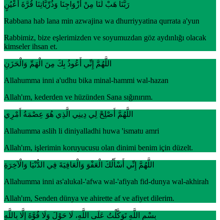
رَبَّنَا هَبْ لَنَا مِنْ أَزْوَاجِنَا وَذُرِّيَّاتِنَا قُرَّةَ أَعْيُنٍ
Rabbana hab lana min azwajina wa dhurriyyatina qurrata a'yun
Rabbimiz, bize eşlerimizden ve soyumuzdan göz aydınlığı olacak
kimseler ihsan et.
اللَّهُمَّ إِنِّي أَعُوذُ بِكَ مِنَ الْهَمِّ وَالْحَزَنِ
Allahumma inni a'udhu bika minal-hammi wal-hazan
Allah'ım, kederden ve hüzünden Sana sığınırım.
اللَّهُمَّ أَصْلِحْ لِي دِينِي الَّذِي هُوَ عِصْمَةُ أَمْرِي
Allahumma aslih li diniyalladhi huwa 'ismatu amri
Allah'ım, işlerimin koruyucusu olan dinimi benim için düzelt.
اللَّهُمَّ إِنِّي أَسْأَلُكَ الْعَفْوَ وَالْعَافِيَةَ فِي الدُّنْيَا وَالْآخِرَةِ
Allahumma inni as'alukal-'afwa wal-'afiyah fid-dunya wal-akhirah
Allah'ım, Senden dünya ve ahirette af ve afiyet dilerim.
بِسْمِ اللَّهِ تَوَكَّلْتُ عَلَى اللَّهِ، لَا حَوْلَ وَلَا قُوَّةَ إِلَّا بِاللَّهِ