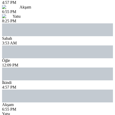
4:57 PM
Akşam
6:55 PM
Yatsı
8:25 PM
Sabah
3:53 AM
Öğle
12:09 PM
İkindi
4:57 PM
Akşam
6:55 PM
Yatsı