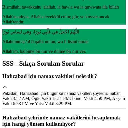
Bismillahi tawakkaltu 'alallah, la hawla wa la quwwata illa billah
Allah'ın adıyla, Allah'a tevekkül ettim; güç ve kuvvet ancak
Allah'tandır.
اللَّهُمَّ اجْعَلْ فِي قَلْبِي نُورًا، وَفِي لِسَانِي نُورًا
Allahummaj-'al fi qalbi nuran, wa fi lisani nuran
Allah'ım, kalbime bir nur ve dilime bir nur ver.
SSS - Sıkça Sorulan Sorular
Hafızabad için namaz vakitleri nelerdir?
Pakistan, Hafızabad için bugünkü namaz vakitleri şöyledir: Sabah
Vakti 3:52 AM, Öğle Vakti 12:11 PM, İkindi Vakti 4:59 PM, Akşam
Vakti 6:58 PM ve Yatsı Vakti 8:29 PM.
Hafızabad şehrinde namaz vakitlerini hesaplamak
için hangi yöntem kullanılıyor?