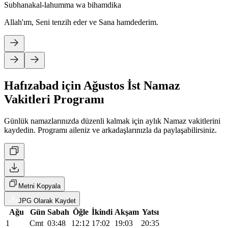
Subhanakal-lahumma wa bihamdika
Allah'ım, Seni tenzih eder ve Sana hamdederim.
Hafızabad için Ağustos İst Namaz
Vakitleri Programı
Günlük namazlarınızda düzenli kalmak için aylık Namaz vakitlerini
kaydedin. Programı aileniz ve arkadaşlarınızla da paylaşabilirsiniz.
Metni Kopyala
JPG Olarak Kaydet
Ağu
Gün
Sabah
Öğle
İkindi
Akşam
Yatsı
1
Cmt
03:48
12:12
17:02
19:03
20:35