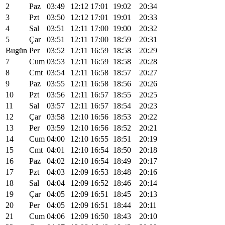
2
Paz
03:49
12:12
17:01
19:02
20:34
3
Pzt
03:50
12:12
17:01
19:01
20:33
4
Sal
03:51
12:11
17:00
19:00
20:32
5
Çar
03:51
12:11
17:00
18:59
20:31
Bugün
Per
03:52
12:11
16:59
18:58
20:29
7
Cum
03:53
12:11
16:59
18:58
20:28
8
Cmt
03:54
12:11
16:58
18:57
20:27
9
Paz
03:55
12:11
16:58
18:56
20:26
10
Pzt
03:56
12:11
16:57
18:55
20:25
11
Sal
03:57
12:11
16:57
18:54
20:23
12
Çar
03:58
12:10
16:56
18:53
20:22
13
Per
03:59
12:10
16:56
18:52
20:21
14
Cum
04:00
12:10
16:55
18:51
20:19
15
Cmt
04:01
12:10
16:54
18:50
20:18
16
Paz
04:02
12:10
16:54
18:49
20:17
17
Pzt
04:03
12:09
16:53
18:48
20:16
18
Sal
04:04
12:09
16:52
18:46
20:14
19
Çar
04:05
12:09
16:51
18:45
20:13
20
Per
04:05
12:09
16:51
18:44
20:11
21
Cum
04:06
12:09
16:50
18:43
20:10