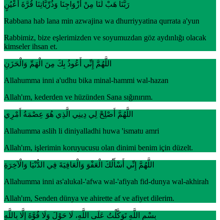
رَبَّنَا هَبْ لَنَا مِنْ أَزْوَاجِنَا وَذُرِّيَّاتِنَا قُرَّةَ أَعْيُنٍ
Rabbana hab lana min azwajina wa dhurriyyatina qurrata a'yun
Rabbimiz, bize eşlerimizden ve soyumuzdan göz aydınlığı olacak
kimseler ihsan et.
اللَّهُمَّ إِنِّي أَعُوذُ بِكَ مِنَ الْهَمِّ وَالْحَزَنِ
Allahumma inni a'udhu bika minal-hammi wal-hazan
Allah'ım, kederden ve hüzünden Sana sığınırım.
اللَّهُمَّ أَصْلِحْ لِي دِينِي الَّذِي هُوَ عِصْمَةُ أَمْرِي
Allahumma aslih li diniyalladhi huwa 'ismatu amri
Allah'ım, işlerimin koruyucusu olan dinimi benim için düzelt.
اللَّهُمَّ إِنِّي أَسْأَلُكَ الْعَفْوَ وَالْعَافِيَةَ فِي الدُّنْيَا وَالْآخِرَةِ
Allahumma inni as'alukal-'afwa wal-'afiyah fid-dunya wal-akhirah
Allah'ım, Senden dünya ve ahirette af ve afiyet dilerim.
بِسْمِ اللَّهِ تَوَكَّلْتُ عَلَى اللَّهِ، لَا حَوْلَ وَلَا قُوَّةَ إِلَّا بِاللَّهِ