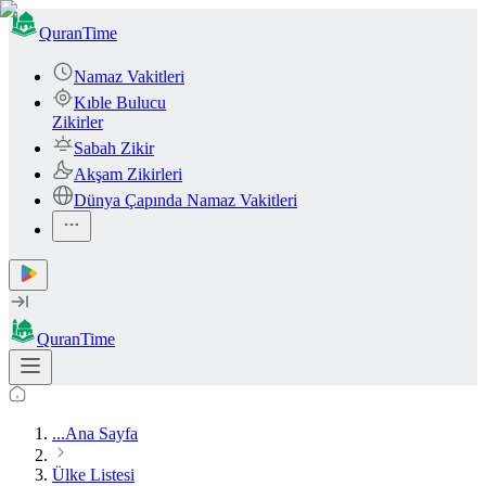
QuranTime
Namaz Vakitleri
Kıble Bulucu
Zikirler
Sabah Zikir
Akşam Zikirleri
Dünya Çapında Namaz Vakitleri
QuranTime
...
Ana Sayfa
Ülke Listesi