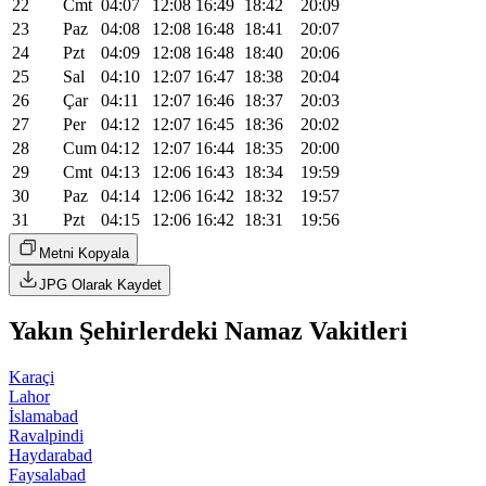
22
Cmt
04:07
12:08
16:49
18:42
20:09
23
Paz
04:08
12:08
16:48
18:41
20:07
24
Pzt
04:09
12:08
16:48
18:40
20:06
25
Sal
04:10
12:07
16:47
18:38
20:04
26
Çar
04:11
12:07
16:46
18:37
20:03
27
Per
04:12
12:07
16:45
18:36
20:02
28
Cum
04:12
12:07
16:44
18:35
20:00
29
Cmt
04:13
12:06
16:43
18:34
19:59
30
Paz
04:14
12:06
16:42
18:32
19:57
31
Pzt
04:15
12:06
16:42
18:31
19:56
Metni Kopyala
JPG Olarak Kaydet
Yakın Şehirlerdeki Namaz Vakitleri
Karaçi
Lahor
İslamabad
Ravalpindi
Haydarabad
Faysalabad