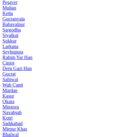
Peşaver
Multan
Ketta
Gucranvala
Bahavalpur
Sargodha
Siyalkut
Sukkur
Larkana
Şeyhupura
Rahim Yar Han
Çiniot
Dera Gazi Han
Gucrat
Sahiwal
Wah Cantt
Mardan
Kasur
Okara
Mingora
Navabşah
Kotri
Sadıkabad
Mirpur Khas
Bhalwal