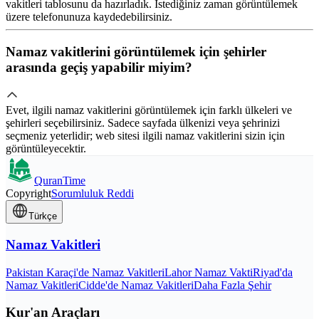
vakitleri tablosunu da hazırladık. İstediğiniz zaman görüntülemek
üzere telefonunuza kaydedebilirsiniz.
Namaz vakitlerini görüntülemek için şehirler
arasında geçiş yapabilir miyim?
Evet, ilgili namaz vakitlerini görüntülemek için farklı ülkeleri ve
şehirleri seçebilirsiniz. Sadece sayfada ülkenizi veya şehrinizi
seçmeniz yeterlidir; web sitesi ilgili namaz vakitlerini sizin için
görüntüleyecektir.
QuranTime
Copyright
Sorumluluk Reddi
Türkçe
Namaz Vakitleri
Pakistan Karaçi'de Namaz Vakitleri
Lahor Namaz Vakti
Riyad'da
Namaz Vakitleri
Cidde'de Namaz Vakitleri
Daha Fazla Şehir
Kur'an Araçları