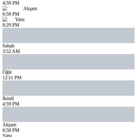
4:59 PM
Akşam
6:58 PM
Yatsı
8:29 PM
Sabah
3:52 AM
Öğle
12:11 PM
İkindi
4:59 PM
Akşam
6:58 PM
Yatsı