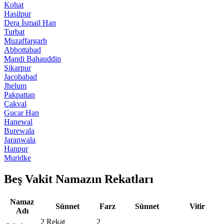
Kohat
Hasilpur
Dera İsmail Han
Turbat
Muzaffargarh
Abbottabad
Mandi Bahauddin
Şikarpur
Jacobabad
Jhelum
Pakpattan
Çakval
Gucar Han
Hanewal
Burewala
Jaranwala
Hanpur
Muridke
Beş Vakit Namazın Rekatları
Namaz
Sünnet
Farz
Sünnet
Vitir
Adı
2 Rekat
2