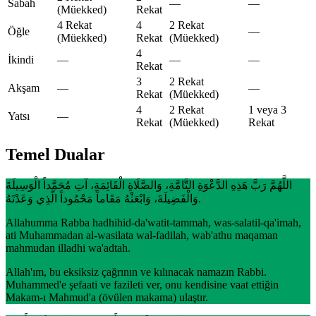
Sabah
—
—
(Müekked)
Rekat
4 Rekat
4
2 Rekat
Öğle
—
(Müekked)
Rekat
(Müekked)
4
İkindi
—
—
—
Rekat
3
2 Rekat
Akşam
—
—
Rekat
(Müekked)
4
2 Rekat
1 veya 3
Yatsı
—
Rekat
(Müekked)
Rekat
Temel Dualar
اللَّهُمَّ رَبَّ هَذِهِ الدَّعْوَةِ التَّامَّةِ، وَالصَّلَاةِ الْقَائِمَةِ، آتِ مُحَمَّداً الْوَسِيلَةَ
وَالْفَضِيلَةَ، وَابْعَثْهُ مَقَاماً مَحْمُوداً الَّذِي وَعَدْتَهُ.
Allahumma Rabba hadhihid-da'watit-tammah, was-salatil-qa'imah,
ati Muhammadan al-wasilata wal-fadilah, wab'athu maqaman
mahmudan illadhi wa'adtah.
Allah'ım, bu eksiksiz çağrının ve kılınacak namazın Rabbi.
Muhammed'e şefaati ve fazileti ver, onu kendisine vaat ettiğin
Makam-ı Mahmud'a (övülen makama) ulaştır.