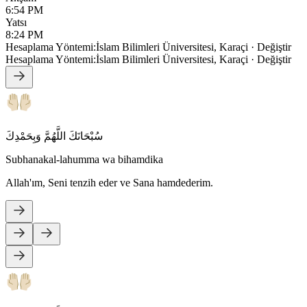
6:54 PM
Yatsı
8:24 PM
Hesaplama Yöntemi
:
İslam Bilimleri Üniversitesi, Karaçi
·
Değiştir
Hesaplama Yöntemi
:
İslam Bilimleri Üniversitesi, Karaçi
·
Değiştir
سُبْحَانَكَ اللَّهُمَّ وَبِحَمْدِكَ
Subhanakal-lahumma wa bihamdika
Allah'ım, Seni tenzih eder ve Sana hamdederim.