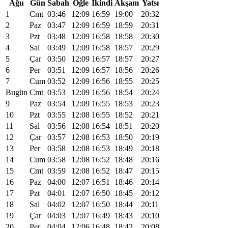
Ağu
Gün
Sabah
Öğle
İkindi
Akşam
Yatsı
1
Cmt
03:46
12:09
16:59
19:00
20:32
2
Paz
03:47
12:09
16:59
18:59
20:31
3
Pzt
03:48
12:09
16:58
18:58
20:30
4
Sal
03:49
12:09
16:58
18:57
20:29
5
Çar
03:50
12:09
16:57
18:57
20:27
6
Per
03:51
12:09
16:57
18:56
20:26
7
Cum
03:52
12:09
16:56
18:55
20:25
Bugün
Cmt
03:53
12:09
16:56
18:54
20:24
9
Paz
03:54
12:09
16:55
18:53
20:23
10
Pzt
03:55
12:08
16:55
18:52
20:21
11
Sal
03:56
12:08
16:54
18:51
20:20
12
Çar
03:57
12:08
16:53
18:50
20:19
13
Per
03:58
12:08
16:53
18:49
20:18
14
Cum
03:58
12:08
16:52
18:48
20:16
15
Cmt
03:59
12:08
16:52
18:47
20:15
16
Paz
04:00
12:07
16:51
18:46
20:14
17
Pzt
04:01
12:07
16:50
18:45
20:12
18
Sal
04:02
12:07
16:50
18:44
20:11
19
Çar
04:03
12:07
16:49
18:43
20:10
20
Per
04:04
12:06
16:48
18:42
20:08