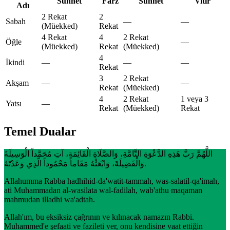
Sünnet
Farz
Sünnet
Vitir
Adı
2 Rekat
2
Sabah
—
—
(Müekked)
Rekat
4 Rekat
4
2 Rekat
Öğle
—
(Müekked)
Rekat
(Müekked)
4
İkindi
—
—
—
Rekat
3
2 Rekat
Akşam
—
—
Rekat
(Müekked)
4
2 Rekat
1 veya 3
Yatsı
—
Rekat
(Müekked)
Rekat
Temel Dualar
اللَّهُمَّ رَبَّ هَذِهِ الدَّعْوَةِ التَّامَّةِ، وَالصَّلَاةِ الْقَائِمَةِ، آتِ مُحَمَّداً الْوَسِيلَةَ
وَالْفَضِيلَةَ، وَابْعَثْهُ مَقَاماً مَحْمُوداً الَّذِي وَعَدْتَهُ.
Allahumma Rabba hadhihid-da'watit-tammah, was-salatil-qa'imah,
ati Muhammadan al-wasilata wal-fadilah, wab'athu maqaman
mahmudan illadhi wa'adtah.
Allah'ım, bu eksiksiz çağrının ve kılınacak namazın Rabbi.
Muhammed'e şefaati ve fazileti ver, onu kendisine vaat ettiğin