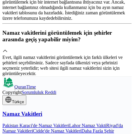
görüntülemek için bir internet bağlantısına ihtiyacınız var. Ancak,
internet bağlantınız olmadığında kullanmanız için bu ayın namaz
vakitleri tablosunu da hazırladık. İstediğiniz zaman görüntülemek
üzere telefonunuza kaydedebilirsiniz.
Namaz vakitlerini görüntülemek için şehirler
arasında geçiş yapabilir miyim?
Evet, ilgili namaz vakitlerini görüntülemek için farklı ülkeleri ve
şehirleri seçebilirsiniz. Sadece sayfada ülkenizi veya şehrinizi
seçmeniz yeterlidir; web sitesi ilgili namaz vakitlerini sizin için
görüntüleyecektir.
QuranTime
Copyright
Sorumluluk Reddi
Türkçe
Namaz Vakitleri
Pakistan Karaçi'de Namaz Vakitleri
Lahor Namaz Vakti
Riyad'da
Namaz Vakitleri
Cidde'de Namaz Vakitleri
Daha Fazla Şehir