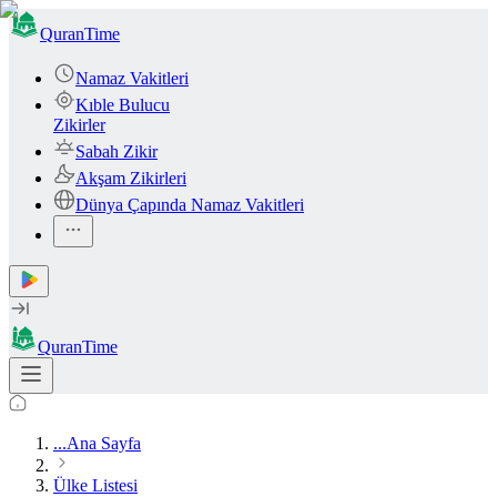
QuranTime
Namaz Vakitleri
Kıble Bulucu
Zikirler
Sabah Zikir
Akşam Zikirleri
Dünya Çapında Namaz Vakitleri
QuranTime
...
Ana Sayfa
Ülke Listesi