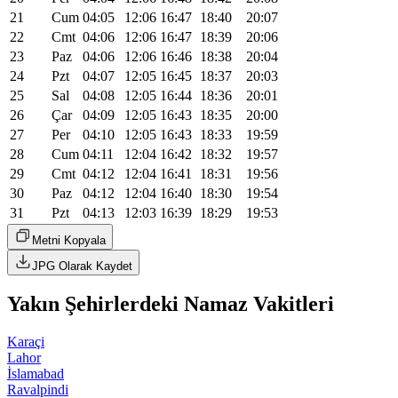
21
Cum
04:05
12:06
16:47
18:40
20:07
22
Cmt
04:06
12:06
16:47
18:39
20:06
23
Paz
04:06
12:06
16:46
18:38
20:04
24
Pzt
04:07
12:05
16:45
18:37
20:03
25
Sal
04:08
12:05
16:44
18:36
20:01
26
Çar
04:09
12:05
16:43
18:35
20:00
27
Per
04:10
12:05
16:43
18:33
19:59
28
Cum
04:11
12:04
16:42
18:32
19:57
29
Cmt
04:12
12:04
16:41
18:31
19:56
30
Paz
04:12
12:04
16:40
18:30
19:54
31
Pzt
04:13
12:03
16:39
18:29
19:53
Metni Kopyala
JPG Olarak Kaydet
Yakın Şehirlerdeki Namaz Vakitleri
Karaçi
Lahor
İslamabad
Ravalpindi