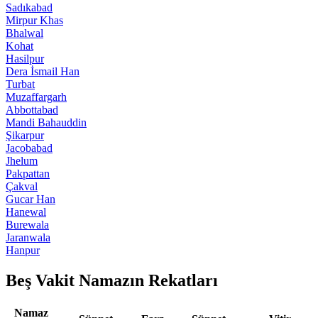
Sadıkabad
Mirpur Khas
Bhalwal
Kohat
Hasilpur
Dera İsmail Han
Turbat
Muzaffargarh
Abbottabad
Mandi Bahauddin
Şikarpur
Jacobabad
Jhelum
Pakpattan
Çakval
Gucar Han
Hanewal
Burewala
Jaranwala
Hanpur
Beş Vakit Namazın Rekatları
Namaz