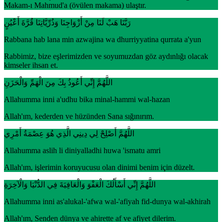
Makam-ı Mahmud'a (övülen makama) ulaştır.
رَبَّنَا هَبْ لَنَا مِنْ أَزْوَاجِنَا وَذُرِّيَّاتِنَا قُرَّةَ أَعْيُنٍ
Rabbana hab lana min azwajina wa dhurriyyatina qurrata a'yun
Rabbimiz, bize eşlerimizden ve soyumuzdan göz aydınlığı olacak
kimseler ihsan et.
اللَّهُمَّ إِنِّي أَعُوذُ بِكَ مِنَ الْهَمِّ وَالْحَزَنِ
Allahumma inni a'udhu bika minal-hammi wal-hazan
Allah'ım, kederden ve hüzünden Sana sığınırım.
اللَّهُمَّ أَصْلِحْ لِي دِينِي الَّذِي هُوَ عِصْمَةُ أَمْرِي
Allahumma aslih li diniyalladhi huwa 'ismatu amri
Allah'ım, işlerimin koruyucusu olan dinimi benim için düzelt.
اللَّهُمَّ إِنِّي أَسْأَلُكَ الْعَفْوَ وَالْعَافِيَةَ فِي الدُّنْيَا وَالْآخِرَةِ
Allahumma inni as'alukal-'afwa wal-'afiyah fid-dunya wal-akhirah
Allah'ım, Senden dünya ve ahirette af ve afiyet dilerim.