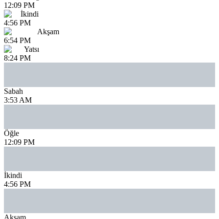
12:09 PM
İkindi
4:56 PM
Akşam
6:54 PM
Yatsı
8:24 PM
Sabah
3:53 AM
Öğle
12:09 PM
İkindi
4:56 PM
Akşam