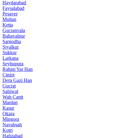
Haydarabad
Faysalabad
Peşaver
Multan
Ketta
Gucranvala
Bahavalpur
Sargodha
Siyalkut
Sukkur
Larkana
Şeyhupura
Rahim Yar Han
Çiniot
Dera Gazi Han
Gucrat
Sahiwal
Wah Cantt
Mardan
Kasur
Okara
Mingora
Navabşah
Kotri
Hafızabad