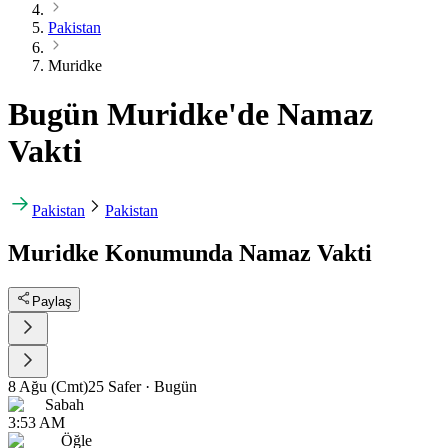
Pakistan
Muridke
Bugün Muridke'de Namaz
Vakti
Pakistan
Pakistan
Muridke Konumunda Namaz Vakti
Paylaş
8 Ağu (Cmt)
25 Safer
·
Bugün
Sabah
3:53 AM
Öğle