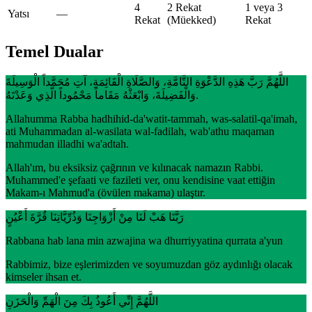
4
2 Rekat
1 veya 3
Yatsı
—
Rekat
(Müekked)
Rekat
Temel Dualar
اللَّهُمَّ رَبَّ هَذِهِ الدَّعْوَةِ التَّامَّةِ، وَالصَّلَاةِ الْقَائِمَةِ، آتِ مُحَمَّداً الْوَسِيلَةَ
وَالْفَضِيلَةَ، وَابْعَثْهُ مَقَاماً مَحْمُوداً الَّذِي وَعَدْتَهُ.
Allahumma Rabba hadhihid-da'watit-tammah, was-salatil-qa'imah,
ati Muhammadan al-wasilata wal-fadilah, wab'athu maqaman
mahmudan illadhi wa'adtah.
Allah'ım, bu eksiksiz çağrının ve kılınacak namazın Rabbi.
Muhammed'e şefaati ve fazileti ver, onu kendisine vaat ettiğin
Makam-ı Mahmud'a (övülen makama) ulaştır.
رَبَّنَا هَبْ لَنَا مِنْ أَزْوَاجِنَا وَذُرِّيَّاتِنَا قُرَّةَ أَعْيُنٍ
Rabbana hab lana min azwajina wa dhurriyyatina qurrata a'yun
Rabbimiz, bize eşlerimizden ve soyumuzdan göz aydınlığı olacak
kimseler ihsan et.
اللَّهُمَّ إِنِّي أَعُوذُ بِكَ مِنَ الْهَمِّ وَالْحَزَنِ