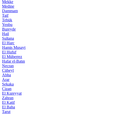
Mekke
Medine
Dammam
Taif
Tebük
Yenbu
Bureyde
Hail
Sultana
El Harc
Hamis Muşayt
El Hufuf
El Müberrez
Hafar el-Batın
Necran
Cübeyl
Abha
Arar
Sekaka
Cizan
El Kureyyat
Zahran
El Katif
El Baha
Tarut