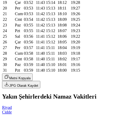
19
Çar
03:52
11:43
15:14
18:12
19:28
20
Per
03:53
11:43
15:13
18:11
19:27
21
Cum
03:53
11:42
15:13
18:10
19:26
22
Cmt
03:54
11:42
15:13
18:09
19:25
23
Paz
03:55
11:42
15:13
18:08
19:24
24
Pzt
03:55
11:42
15:12
18:07
19:23
25
Sal
03:56
11:41
15:12
18:06
19:22
26
Çar
03:56
11:41
15:12
18:05
19:20
27
Per
03:57
11:41
15:11
18:04
19:19
28
Cum
03:58
11:40
15:11
18:03
19:18
29
Cmt
03:58
11:40
15:11
18:02
19:17
30
Paz
03:59
11:40
15:10
18:01
19:16
31
Pzt
03:59
11:40
15:10
18:00
19:15
Metni Kopyala
JPG Olarak Kaydet
Yakın Şehirlerdeki Namaz Vakitleri
Riyad
Cidde