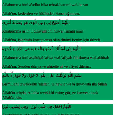
Allahumma inni a'udhu bika minal-hammi wal-hazan
Allah'ım, kederden ve hüzünden Sana sığınırım.
اللَّهُمَّ أَصْلِحْ لِي دِينِي الَّذِي هُوَ عِصْمَةُ أَمْرِي
Allahumma aslih li diniyalladhi huwa 'ismatu amri
Allah'ım, işlerimin koruyucusu olan dinimi benim için düzelt.
اللَّهُمَّ إِنِّي أَسْأَلُكَ الْعَفْوَ وَالْعَافِيَةَ فِي الدُّنْيَا وَالْآخِرَةِ
Allahumma inni as'alukal-'afwa wal-'afiyah fid-dunya wal-akhirah
Allah'ım, Senden dünya ve ahirette af ve afiyet dilerim.
بِسْمِ اللَّهِ تَوَكَّلْتُ عَلَى اللَّهِ، لَا حَوْلَ وَلَا قُوَّةَ إِلَّا بِاللَّهِ
Bismillahi tawakkaltu 'alallah, la hawla wa la quwwata illa billah
Allah'ın adıyla, Allah'a tevekkül ettim; güç ve kuvvet ancak
Allah'tandır.
اللَّهُمَّ اجْعَلْ فِي قَلْبِي نُورًا، وَفِي لِسَانِي نُورًا