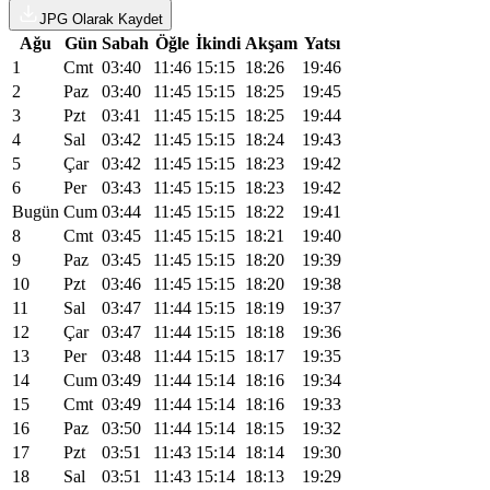
JPG Olarak Kaydet
Ağu
Gün
Sabah
Öğle
İkindi
Akşam
Yatsı
1
Cmt
03:40
11:46
15:15
18:26
19:46
2
Paz
03:40
11:45
15:15
18:25
19:45
3
Pzt
03:41
11:45
15:15
18:25
19:44
4
Sal
03:42
11:45
15:15
18:24
19:43
5
Çar
03:42
11:45
15:15
18:23
19:42
6
Per
03:43
11:45
15:15
18:23
19:42
Bugün
Cum
03:44
11:45
15:15
18:22
19:41
8
Cmt
03:45
11:45
15:15
18:21
19:40
9
Paz
03:45
11:45
15:15
18:20
19:39
10
Pzt
03:46
11:45
15:15
18:20
19:38
11
Sal
03:47
11:44
15:15
18:19
19:37
12
Çar
03:47
11:44
15:15
18:18
19:36
13
Per
03:48
11:44
15:15
18:17
19:35
14
Cum
03:49
11:44
15:14
18:16
19:34
15
Cmt
03:49
11:44
15:14
18:16
19:33
16
Paz
03:50
11:44
15:14
18:15
19:32
17
Pzt
03:51
11:43
15:14
18:14
19:30
18
Sal
03:51
11:43
15:14
18:13
19:29