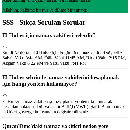
Allahummaj-'al fi qalbi nuran, wa fi lisani nuran
Allah'ım, kalbime bir nur ve dilime bir nur ver.
SSS - Sıkça Sorulan Sorular
El Huber için namaz vakitleri nelerdir?
Suudi Arabistan, El Huber için bugünkü namaz vakitleri şöyledir:
Sabah Vakti 3:44 AM, Öğle Vakti 11:45 AM, İkindi Vakti 3:15 PM,
Akşam Vakti 6:22 PM ve Yatsı Vakti 7:41 PM.
El Huber şehrinde namaz vakitlerini hesaplamak
için hangi yöntem kullanılıyor?
El Huber namaz vakitleri şu hesaplama yöntemi kullanılarak
hesaplanmaktadır: Dünya İslam Birliği (MWL), Şafii. Bunu namaz
vakitleri gösterge kutusundan değiştirebilirsiniz.
QuranTime'daki namaz vakitleri neden yerel