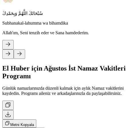
سُبْحَانَكَ اللَّهُمَّ وَبِحَمْدِكَ
Subhanakal-lahumma wa bihamdika
Allah'ım, Seni tenzih eder ve Sana hamdederim.
El Huber için Ağustos İst Namaz Vakitleri
Programı
Günlük namazlarınızda düzenli kalmak için aylık Namaz vakitlerini
kaydedin. Programı aileniz ve arkadaşlarınızla da paylaşabilirsiniz.
Metni Kopyala