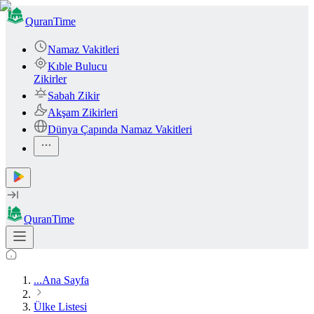
QuranTime
Namaz Vakitleri
Kıble Bulucu
Zikirler
Sabah Zikir
Akşam Zikirleri
Dünya Çapında Namaz Vakitleri
QuranTime
...
Ana Sayfa
Ülke Listesi