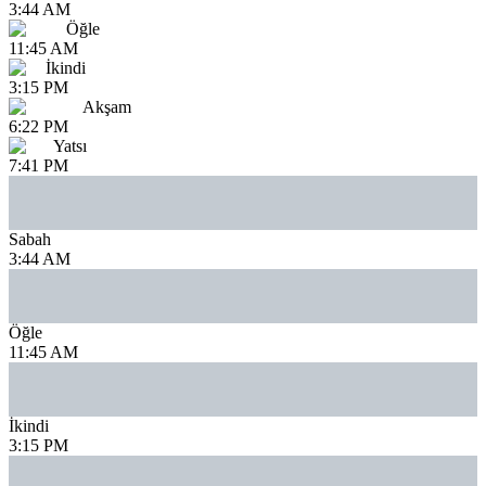
3:44 AM
Öğle
11:45 AM
İkindi
3:15 PM
Akşam
6:22 PM
Yatsı
7:41 PM
Sabah
3:44 AM
Öğle
11:45 AM
İkindi
3:15 PM