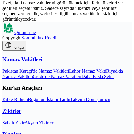
Evet, ilgili namaz vakitlerini görüntülemek için farklı ülkeleri ve
şehirleri seçebilirsiniz. Sadece sayfada ülkenizi veya şehrinizi
seçmeniz yeterlidir; web sitesi ilgili namaz vakitlerini sizin için
görüntüleyecektir.
QuranTime
Copyright
Sorumluluk Reddi
Türkçe
Namaz Vakitleri
Pakistan Karaçi'de Namaz Vakitleri
Lahor Namaz Vakti
Riyad'da
Namaz Vakitleri
Cidde'de Namaz Vakitleri
Daha Fazla Şehir
Kur'an Araçları
Kıble Bulucu
Bugünün İslami Tarihi
Takvim Dönüştürücü
Zikirler
Sabah Zikir
Akşam Zikirleri