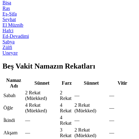
Bişa
Ras
Eş-Şifa
Seyhat
El Müznib
Hafci
Ed-Devadimi
Sabya
Zülfi
Uneyze
Beş Vakit Namazın Rekatları
Namaz
Sünnet
Farz
Sünnet
Vitir
Adı
2 Rekat
2
Sabah
—
—
(Müekked)
Rekat
4 Rekat
4
2 Rekat
Öğle
—
(Müekked)
Rekat
(Müekked)
4
İkindi
—
—
—
Rekat
3
2 Rekat
Akşam
—
—
Rekat
(Müekked)