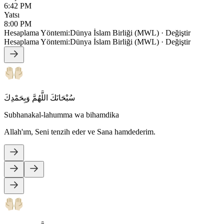
6:42 PM
Yatsı
8:00 PM
Hesaplama Yöntemi
:
Dünya İslam Birliği (MWL)
·
Değiştir
Hesaplama Yöntemi
:
Dünya İslam Birliği (MWL)
·
Değiştir
سُبْحَانَكَ اللَّهُمَّ وَبِحَمْدِكَ
Subhanakal-lahumma wa bihamdika
Allah'ım, Seni tenzih eder ve Sana hamdederim.