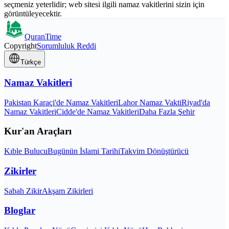
seçmeniz yeterlidir; web sitesi ilgili namaz vakitlerini sizin için
görüntüleyecektir.
QuranTime
Copyright
Sorumluluk Reddi
Türkçe
Namaz Vakitleri
Pakistan Karaçi'de Namaz Vakitleri
Lahor Namaz Vakti
Riyad'da
Namaz Vakitleri
Cidde'de Namaz Vakitleri
Daha Fazla Şehir
Kur'an Araçları
Kıble Bulucu
Bugünün İslami Tarihi
Takvim Dönüştürücü
Zikirler
Sabah Zikir
Akşam Zikirleri
Bloglar