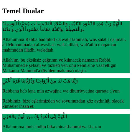
Temel Dualar
اللَّهُمَّ رَبَّ هَذِهِ الدَّعْوَةِ التَّامَّةِ، وَالصَّلَاةِ الْقَائِمَةِ، آتِ مُحَمَّداً الْوَسِيلَةَ
وَالْفَضِيلَةَ، وَابْعَثْهُ مَقَاماً مَحْمُوداً الَّذِي وَعَدْتَهُ.
Allahumma Rabba hadhihid-da'watit-tammah, was-salatil-qa'imah,
ati Muhammadan al-wasilata wal-fadilah, wab'athu maqaman
mahmudan illadhi wa'adtah.
Allah'ım, bu eksiksiz çağrının ve kılınacak namazın Rabbi.
Muhammed'e şefaati ve fazileti ver, onu kendisine vaat ettiğin
Makam-ı Mahmud'a (övülen makama) ulaştır.
رَبَّنَا هَبْ لَنَا مِنْ أَزْوَاجِنَا وَذُرِّيَّاتِنَا قُرَّةَ أَعْيُنٍ
Rabbana hab lana min azwajina wa dhurriyyatina qurrata a'yun
Rabbimiz, bize eşlerimizden ve soyumuzdan göz aydınlığı olacak
kimseler ihsan et.
اللَّهُمَّ إِنِّي أَعُوذُ بِكَ مِنَ الْهَمِّ وَالْحَزَنِ
Allahumma inni a'udhu bika minal-hammi wal-hazan