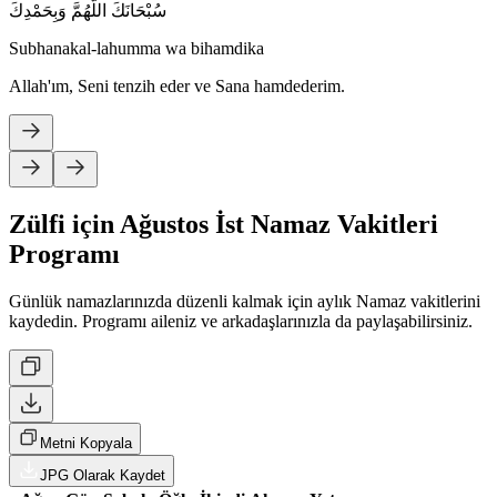
سُبْحَانَكَ اللَّهُمَّ وَبِحَمْدِكَ
Subhanakal-lahumma wa bihamdika
Allah'ım, Seni tenzih eder ve Sana hamdederim.
Zülfi için Ağustos İst Namaz Vakitleri
Programı
Günlük namazlarınızda düzenli kalmak için aylık Namaz vakitlerini
kaydedin. Programı aileniz ve arkadaşlarınızla da paylaşabilirsiniz.
Metni Kopyala
JPG Olarak Kaydet