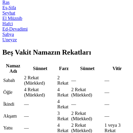
Ras
Eş-Şifa
Seyhat
El Müznib
Hafci
Ed-Devadimi
Sabya
Uneyze
Beş Vakit Namazın Rekatları
Namaz
Sünnet
Farz
Sünnet
Vitir
Adı
2 Rekat
2
Sabah
—
—
(Müekked)
Rekat
4 Rekat
4
2 Rekat
Öğle
—
(Müekked)
Rekat
(Müekked)
4
İkindi
—
—
—
Rekat
3
2 Rekat
Akşam
—
—
Rekat
(Müekked)
4
2 Rekat
1 veya 3
Yatsı
—
Rekat
(Müekked)
Rekat