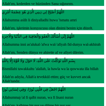
Allah'ım, kederden ve hüzünden Sana sığınırım.
اللَّهُمَّ أَصْلِحْ لِي دِينِي الَّذِي هُوَ عِصْمَةُ أَمْرِي
Allahumma aslih li diniyalladhi huwa 'ismatu amri
Allah'ım, işlerimin koruyucusu olan dinimi benim için düzelt.
اللَّهُمَّ إِنِّي أَسْأَلُكَ الْعَفْوَ وَالْعَافِيَةَ فِي الدُّنْيَا وَالْآخِرَةِ
Allahumma inni as'alukal-'afwa wal-'afiyah fid-dunya wal-akhirah
Allah'ım, Senden dünya ve ahirette af ve afiyet dilerim.
بِسْمِ اللَّهِ تَوَكَّلْتُ عَلَى اللَّهِ، لَا حَوْلَ وَلَا قُوَّةَ إِلَّا بِاللَّهِ
Bismillahi tawakkaltu 'alallah, la hawla wa la quwwata illa billah
Allah'ın adıyla, Allah'a tevekkül ettim; güç ve kuvvet ancak
Allah'tandır.
اللَّهُمَّ اجْعَلْ فِي قَلْبِي نُورًا، وَفِي لِسَانِي نُورًا
Allahummaj-'al fi qalbi nuran, wa fi lisani nuran
Allah'ım, kalbime bir nur ve dilime bir nur ver.