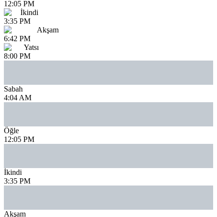
12:05 PM
İkindi
3:35 PM
Akşam
6:42 PM
Yatsı
8:00 PM
Sabah
4:04 AM
Öğle
12:05 PM
İkindi
3:35 PM
Akşam