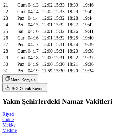
21
Cum
04:13
12:02
15:33
18:30
19:46
22
Cmt
04:14
12:02
15:33
18:29
19:45
23
Paz
04:14
12:02
15:32
18:28
19:44
24
Pzt
04:15
12:01
15:32
18:27
19:42
25
Sal
04:16
12:01
15:32
18:26
19:41
26
Çar
04:16
12:01
15:32
18:25
19:40
27
Per
04:17
12:01
15:31
18:24
19:39
28
Cum
04:17
12:00
15:31
18:23
19:38
29
Cmt
04:18
12:00
15:31
18:22
19:37
30
Paz
04:19
12:00
15:30
18:21
19:36
31
Pzt
04:19
11:59
15:30
18:20
19:34
Metni Kopyala
JPG Olarak Kaydet
Yakın Şehirlerdeki Namaz Vakitleri
Riyad
Cidde
Mekke
Medine