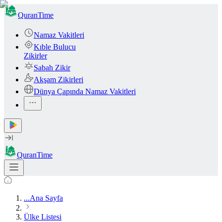
QuranTime
Namaz Vakitleri
Kıble Bulucu
Zikirler
Sabah Zikir
Akşam Zikirleri
Dünya Çapında Namaz Vakitleri
QuranTime
...
Ana Sayfa
Ülke Listesi