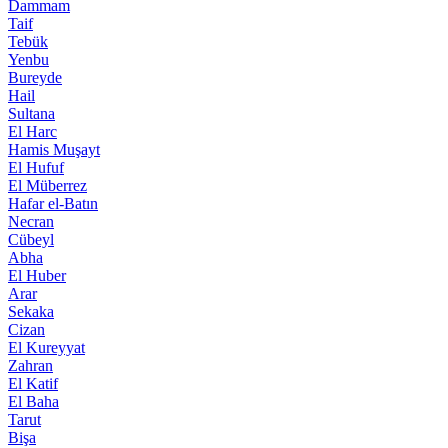
Dammam
Taif
Tebük
Yenbu
Bureyde
Hail
Sultana
El Harc
Hamis Muşayt
El Hufuf
El Müberrez
Hafar el-Batın
Necran
Cübeyl
Abha
El Huber
Arar
Sekaka
Cizan
El Kureyyat
Zahran
El Katif
El Baha
Tarut
Bişa