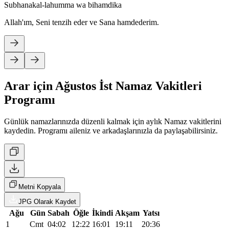
Subhanakal-lahumma wa bihamdika
Allah'ım, Seni tenzih eder ve Sana hamdederim.
Arar için Ağustos İst Namaz Vakitleri
Programı
Günlük namazlarınızda düzenli kalmak için aylık Namaz vakitlerini
kaydedin. Programı aileniz ve arkadaşlarınızla da paylaşabilirsiniz.
Metni Kopyala
JPG Olarak Kaydet
Ağu
Gün
Sabah
Öğle
İkindi
Akşam
Yatsı
1
Cmt
04:02
12:22
16:01
19:11
20:36