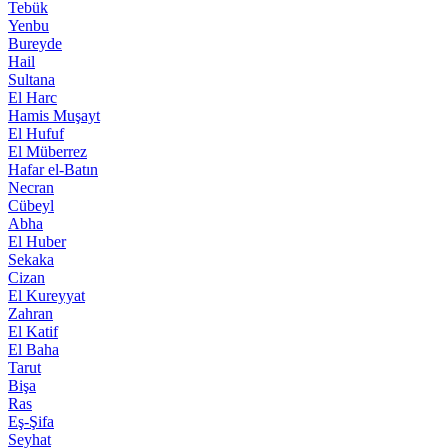
Tebük
Yenbu
Bureyde
Hail
Sultana
El Harc
Hamis Muşayt
El Hufuf
El Müberrez
Hafar el-Batın
Necran
Cübeyl
Abha
El Huber
Sekaka
Cizan
El Kureyyat
Zahran
El Katif
El Baha
Tarut
Bişa
Ras
Eş-Şifa
Seyhat