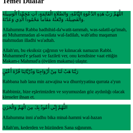
Temel Dualar
اللَّهُمَّ رَبَّ هَذِهِ الدَّعْوَةِ التَّامَّةِ، وَالصَّلَاةِ الْقَائِمَةِ، آتِ مُحَمَّداً الْوَسِيلَةَ
وَالْفَضِيلَةَ، وَابْعَثْهُ مَقَاماً مَحْمُوداً الَّذِي وَعَدْتَهُ.
Allahumma Rabba hadhihid-da'watit-tammah, was-salatil-qa'imah,
ati Muhammadan al-wasilata wal-fadilah, wab'athu maqaman
mahmudan illadhi wa'adtah.
Allah'ım, bu eksiksiz çağrının ve kılınacak namazın Rabbi.
Muhammed'e şefaati ve fazileti ver, onu kendisine vaat ettiğin
Makam-ı Mahmud'a (övülen makama) ulaştır.
رَبَّنَا هَبْ لَنَا مِنْ أَزْوَاجِنَا وَذُرِّيَّاتِنَا قُرَّةَ أَعْيُنٍ
Rabbana hab lana min azwajina wa dhurriyyatina qurrata a'yun
Rabbimiz, bize eşlerimizden ve soyumuzdan göz aydınlığı olacak
kimseler ihsan et.
اللَّهُمَّ إِنِّي أَعُوذُ بِكَ مِنَ الْهَمِّ وَالْحَزَنِ
Allahumma inni a'udhu bika minal-hammi wal-hazan
Allah'ım, kederden ve hüzünden Sana sığınırım.