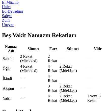
El Müznib
Hafci
Ed-Devadimi
Sabya
Zülfi
Uneyze
Beş Vakit Namazın Rekatları
Namaz
Sünnet
Farz
Sünnet
Vitir
Adı
2 Rekat
2
Sabah
—
—
(Müekked)
Rekat
4 Rekat
4
2 Rekat
Öğle
—
(Müekked)
Rekat
(Müekked)
4
İkindi
—
—
—
Rekat
3
2 Rekat
Akşam
—
—
Rekat
(Müekked)
4
2 Rekat
1 veya 3
Yatsı
—
Rekat
(Müekked)
Rekat