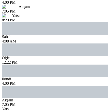
4:00 PM
Akşam
7:05 PM
Yatsı
8:29 PM
Sabah
4:08 AM
Öğle
12:22 PM
İkindi
4:00 PM
Akşam
7:05 PM
Yatsı