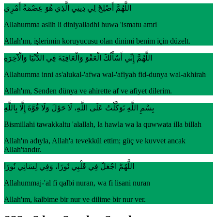
اللَّهُمَّ أَصْلِحْ لِي دِينِي الَّذِي هُوَ عِصْمَةُ أَمْرِي
Allahumma aslih li diniyalladhi huwa 'ismatu amri
Allah'ım, işlerimin koruyucusu olan dinimi benim için düzelt.
اللَّهُمَّ إِنِّي أَسْأَلُكَ الْعَفْوَ وَالْعَافِيَةَ فِي الدُّنْيَا وَالْآخِرَةِ
Allahumma inni as'alukal-'afwa wal-'afiyah fid-dunya wal-akhirah
Allah'ım, Senden dünya ve ahirette af ve afiyet dilerim.
بِسْمِ اللَّهِ تَوَكَّلْتُ عَلَى اللَّهِ، لَا حَوْلَ وَلَا قُوَّةَ إِلَّا بِاللَّهِ
Bismillahi tawakkaltu 'alallah, la hawla wa la quwwata illa billah
Allah'ın adıyla, Allah'a tevekkül ettim; güç ve kuvvet ancak
Allah'tandır.
اللَّهُمَّ اجْعَلْ فِي قَلْبِي نُورًا، وَفِي لِسَانِي نُورًا
Allahummaj-'al fi qalbi nuran, wa fi lisani nuran
Allah'ım, kalbime bir nur ve dilime bir nur ver.