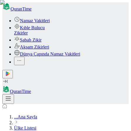
QuranTime
Namaz Vakitleri
Kıble Bulucu
Zikirler
Sabah Zikir
Akşam Zikirleri
Dünya Çapında Namaz Vakitleri
QuranTime
...
Ana Sayfa
Ülke Listesi