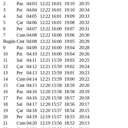
2
Paz
04:03
12:22
16:01
19:10
20:35
3
Pzt
04:04
12:22
16:01
19:10
20:34
4
Sal
04:05
12:22
16:01
19:09
20:33
5
Çar
04:06
12:22
16:01
19:08
20:32
6
Per
04:07
12:22
16:00
19:07
20:31
7
Cum
04:08
12:22
16:00
19:06
20:30
Bugün
Cmt
04:08
12:22
16:00
19:05
20:29
9
Paz
04:09
12:22
16:00
19:04
20:28
10
Pzt
04:10
12:21
16:00
19:04
20:26
11
Sal
04:11
12:21
15:59
19:03
20:25
12
Çar
04:12
12:21
15:59
19:02
20:24
13
Per
04:13
12:21
15:59
19:01
20:23
14
Cum
04:14
12:21
15:59
19:00
20:22
15
Cmt
04:15
12:20
15:58
18:59
20:20
16
Paz
04:16
12:20
15:58
18:58
20:19
17
Pzt
04:16
12:20
15:58
18:57
20:18
18
Sal
04:17
12:20
15:57
18:56
20:17
19
Çar
04:18
12:20
15:57
18:54
20:15
20
Per
04:19
12:19
15:57
18:53
20:14
21
Cum
04:20
12:19
15:56
18:52
20:13