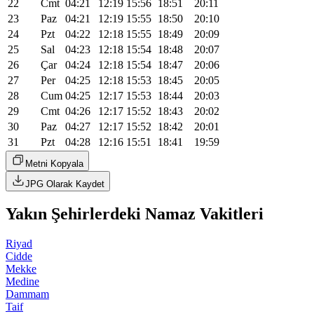
22
Cmt
04:21
12:19
15:56
18:51
20:11
23
Paz
04:21
12:19
15:55
18:50
20:10
24
Pzt
04:22
12:18
15:55
18:49
20:09
25
Sal
04:23
12:18
15:54
18:48
20:07
26
Çar
04:24
12:18
15:54
18:47
20:06
27
Per
04:25
12:18
15:53
18:45
20:05
28
Cum
04:25
12:17
15:53
18:44
20:03
29
Cmt
04:26
12:17
15:52
18:43
20:02
30
Paz
04:27
12:17
15:52
18:42
20:01
31
Pzt
04:28
12:16
15:51
18:41
19:59
Metni Kopyala
JPG Olarak Kaydet
Yakın Şehirlerdeki Namaz Vakitleri
Riyad
Cidde
Mekke
Medine
Dammam
Taif