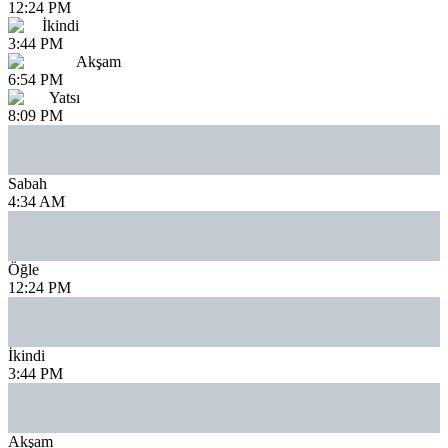
12:24 PM
İkindi
3:44 PM
Akşam
6:54 PM
Yatsı
8:09 PM
Sabah
4:34 AM
Öğle
12:24 PM
İkindi
3:44 PM
Akşam