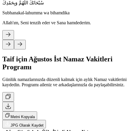
سُبْحَانَكَ اللَّهُمَّ وَبِحَمْدِكَ
Subhanakal-lahumma wa bihamdika
Allah'ım, Seni tenzih eder ve Sana hamdederim.
Taif için Ağustos İst Namaz Vakitleri
Programı
Günlük namazlarınızda düzenli kalmak için aylık Namaz vakitlerini
kaydedin. Programı aileniz ve arkadaşlarınızla da paylaşabilirsiniz.
Metni Kopyala
JPG Olarak Kaydet