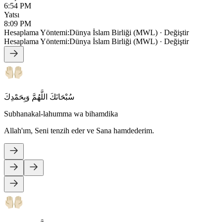
6:54 PM
Yatsı
8:09 PM
Hesaplama Yöntemi
:
Dünya İslam Birliği (MWL)
·
Değiştir
Hesaplama Yöntemi
:
Dünya İslam Birliği (MWL)
·
Değiştir
سُبْحَانَكَ اللَّهُمَّ وَبِحَمْدِكَ
Subhanakal-lahumma wa bihamdika
Allah'ım, Seni tenzih eder ve Sana hamdederim.