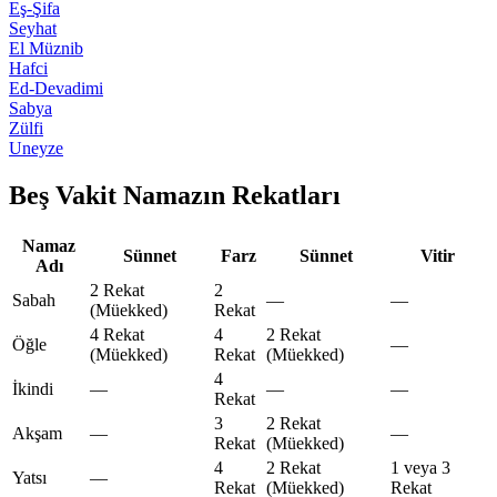
Eş-Şifa
Seyhat
El Müznib
Hafci
Ed-Devadimi
Sabya
Zülfi
Uneyze
Beş Vakit Namazın Rekatları
Namaz
Sünnet
Farz
Sünnet
Vitir
Adı
2 Rekat
2
Sabah
—
—
(Müekked)
Rekat
4 Rekat
4
2 Rekat
Öğle
—
(Müekked)
Rekat
(Müekked)
4
İkindi
—
—
—
Rekat
3
2 Rekat
Akşam
—
—
Rekat
(Müekked)
4
2 Rekat
1 veya 3
Yatsı
—
Rekat
(Müekked)
Rekat