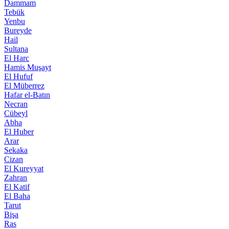
Dammam
Tebük
Yenbu
Bureyde
Hail
Sultana
El Harc
Hamis Muşayt
El Hufuf
El Müberrez
Hafar el-Batın
Necran
Cübeyl
Abha
El Huber
Arar
Sekaka
Cizan
El Kureyyat
Zahran
El Katif
El Baha
Tarut
Bişa
Ras