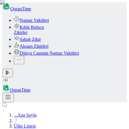
QuranTime
Namaz Vakitleri
Kıble Bulucu
Zikirler
Sabah Zikir
Akşam Zikirleri
Dünya Çapında Namaz Vakitleri
QuranTime
...
Ana Sayfa
Ülke Listesi