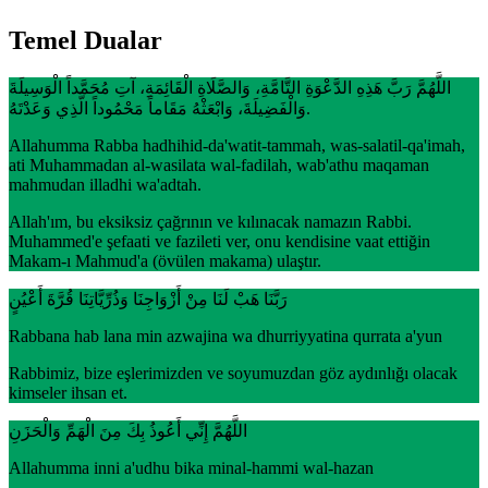
Temel Dualar
اللَّهُمَّ رَبَّ هَذِهِ الدَّعْوَةِ التَّامَّةِ، وَالصَّلَاةِ الْقَائِمَةِ، آتِ مُحَمَّداً الْوَسِيلَةَ
وَالْفَضِيلَةَ، وَابْعَثْهُ مَقَاماً مَحْمُوداً الَّذِي وَعَدْتَهُ.
Allahumma Rabba hadhihid-da'watit-tammah, was-salatil-qa'imah,
ati Muhammadan al-wasilata wal-fadilah, wab'athu maqaman
mahmudan illadhi wa'adtah.
Allah'ım, bu eksiksiz çağrının ve kılınacak namazın Rabbi.
Muhammed'e şefaati ve fazileti ver, onu kendisine vaat ettiğin
Makam-ı Mahmud'a (övülen makama) ulaştır.
رَبَّنَا هَبْ لَنَا مِنْ أَزْوَاجِنَا وَذُرِّيَّاتِنَا قُرَّةَ أَعْيُنٍ
Rabbana hab lana min azwajina wa dhurriyyatina qurrata a'yun
Rabbimiz, bize eşlerimizden ve soyumuzdan göz aydınlığı olacak
kimseler ihsan et.
اللَّهُمَّ إِنِّي أَعُوذُ بِكَ مِنَ الْهَمِّ وَالْحَزَنِ
Allahumma inni a'udhu bika minal-hammi wal-hazan