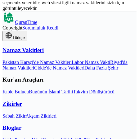
seçmeniz yeterlidir; web sitesi ilgili namaz vakitlerini sizin için
görüntüleyecektir.
QuranTime
Copyright
Sorumluluk Reddi
Türkçe
Namaz Vakitleri
Pakistan Karaçi'de Namaz Vakitleri
Lahor Namaz Vakti
Riyad'da
Namaz Vakitleri
Cidde'de Namaz Vakitleri
Daha Fazla Şehir
Kur'an Araçları
Kıble Bulucu
Bugünün İslami Tarihi
Takvim Dönüştürücü
Zikirler
Sabah Zikir
Akşam Zikirleri
Bloglar