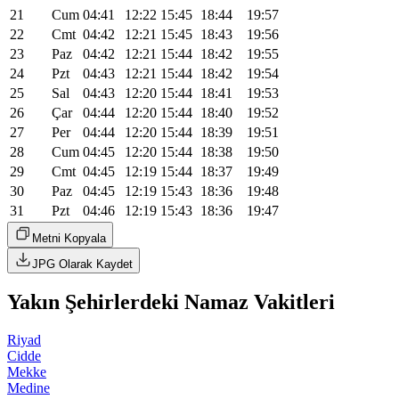
21
Cum
04:41
12:22
15:45
18:44
19:57
22
Cmt
04:42
12:21
15:45
18:43
19:56
23
Paz
04:42
12:21
15:44
18:42
19:55
24
Pzt
04:43
12:21
15:44
18:42
19:54
25
Sal
04:43
12:20
15:44
18:41
19:53
26
Çar
04:44
12:20
15:44
18:40
19:52
27
Per
04:44
12:20
15:44
18:39
19:51
28
Cum
04:45
12:20
15:44
18:38
19:50
29
Cmt
04:45
12:19
15:44
18:37
19:49
30
Paz
04:45
12:19
15:43
18:36
19:48
31
Pzt
04:46
12:19
15:43
18:36
19:47
Metni Kopyala
JPG Olarak Kaydet
Yakın Şehirlerdeki Namaz Vakitleri
Riyad
Cidde
Mekke
Medine