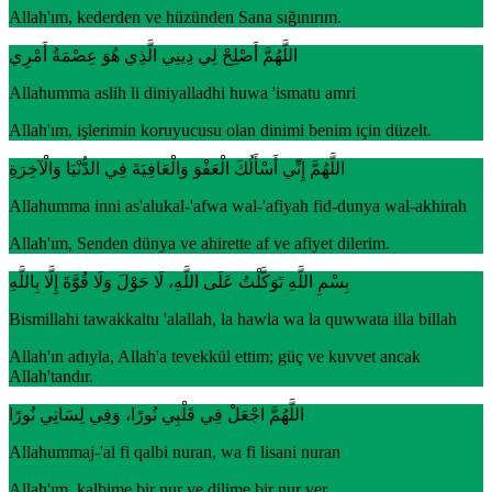
Allah'ım, kederden ve hüzünden Sana sığınırım.
اللَّهُمَّ أَصْلِحْ لِي دِينِي الَّذِي هُوَ عِصْمَةُ أَمْرِي
Allahumma aslih li diniyalladhi huwa 'ismatu amri
Allah'ım, işlerimin koruyucusu olan dinimi benim için düzelt.
اللَّهُمَّ إِنِّي أَسْأَلُكَ الْعَفْوَ وَالْعَافِيَةَ فِي الدُّنْيَا وَالْآخِرَةِ
Allahumma inni as'alukal-'afwa wal-'afiyah fid-dunya wal-akhirah
Allah'ım, Senden dünya ve ahirette af ve afiyet dilerim.
بِسْمِ اللَّهِ تَوَكَّلْتُ عَلَى اللَّهِ، لَا حَوْلَ وَلَا قُوَّةَ إِلَّا بِاللَّهِ
Bismillahi tawakkaltu 'alallah, la hawla wa la quwwata illa billah
Allah'ın adıyla, Allah'a tevekkül ettim; güç ve kuvvet ancak
Allah'tandır.
اللَّهُمَّ اجْعَلْ فِي قَلْبِي نُورًا، وَفِي لِسَانِي نُورًا
Allahummaj-'al fi qalbi nuran, wa fi lisani nuran
Allah'ım, kalbime bir nur ve dilime bir nur ver.