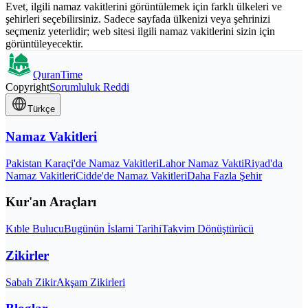
Evet, ilgili namaz vakitlerini görüntülemek için farklı ülkeleri ve
şehirleri seçebilirsiniz. Sadece sayfada ülkenizi veya şehrinizi
seçmeniz yeterlidir; web sitesi ilgili namaz vakitlerini sizin için
görüntüleyecektir.
QuranTime
Copyright
Sorumluluk Reddi
Türkçe
Namaz Vakitleri
Pakistan Karaçi'de Namaz Vakitleri
Lahor Namaz Vakti
Riyad'da
Namaz Vakitleri
Cidde'de Namaz Vakitleri
Daha Fazla Şehir
Kur'an Araçları
Kıble Bulucu
Bugünün İslami Tarihi
Takvim Dönüştürücü
Zikirler
Sabah Zikir
Akşam Zikirleri