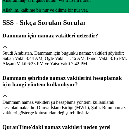
Allahummaj-'al fi qalbi nuran, wa fi lisani nuran
Allah'ım, kalbime bir nur ve dilime bir nur ver.
SSS - Sıkça Sorulan Sorular
Dammam için namaz vakitleri nelerdir?
Suudi Arabistan, Dammam için bugünkü namaz vakitleri şöyledir:
Sabah Vakti 3:44 AM, Öğle Vakti 11:46 AM, İkindi Vakti 3:16 PM,
Akşam Vakti 6:23 PM ve Yatsı Vakti 7:42 PM.
Dammam şehrinde namaz vakitlerini hesaplamak
için hangi yöntem kullanılıyor?
Dammam namaz vakitleri şu hesaplama yöntemi kullanılarak
hesaplanmaktadır: Dünya İslam Birliği (MWL), Şafii. Bunu namaz
vakitleri gösterge kutusundan değiştirebilirsiniz.
QuranTime'daki namaz vakitleri neden yerel