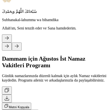
سُبْحَانَكَ اللَّهُمَّ وَبِحَمْدِكَ
Subhanakal-lahumma wa bihamdika
Allah'ım, Seni tenzih eder ve Sana hamdederim.
Dammam için Ağustos İst Namaz
Vakitleri Programı
Günlük namazlarınızda düzenli kalmak için aylık Namaz vakitlerini
kaydedin. Programı aileniz ve arkadaşlarınızla da paylaşabilirsiniz.
Metni Kopyala