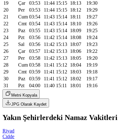
19
Çar
03:53
11:44
15:15
18:13
19:30
20
Per
03:53
11:44
15:15
18:12
19:29
21
Cum
03:54
11:43
15:14
18:11
19:27
22
Cmt
03:54
11:43
15:14
18:10
19:26
23
Paz
03:55
11:43
15:14
18:09
19:25
24
Pzt
03:56
11:42
15:14
18:08
19:24
25
Sal
03:56
11:42
15:13
18:07
19:23
26
Çar
03:57
11:42
15:13
18:06
19:22
27
Per
03:58
11:42
15:13
18:05
19:20
28
Cum
03:58
11:41
15:12
18:04
19:19
29
Cmt
03:59
11:41
15:12
18:03
19:18
30
Paz
03:59
11:41
15:12
18:02
19:17
31
Pzt
04:00
11:40
15:11
18:01
19:16
Metni Kopyala
JPG Olarak Kaydet
Yakın Şehirlerdeki Namaz Vakitleri
Riyad
Cidde