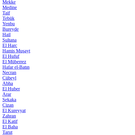
Mekke
Medine
Taif
Tebük
Yenbu
Bureyde
Hail
Sultana
El Harc
Hamis Muşayt
El Hufuf
El Müberrez
Hafar el-Batın
Necran
Cübeyl
Abha
El Huber
Arar
Sekaka
Cizan
El Kureyyat
Zahran
El Katif
El Baha
Tarut