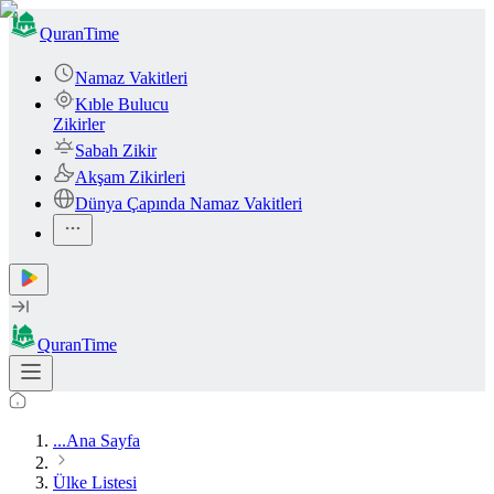
QuranTime
Namaz Vakitleri
Kıble Bulucu
Zikirler
Sabah Zikir
Akşam Zikirleri
Dünya Çapında Namaz Vakitleri
QuranTime
...
Ana Sayfa
Ülke Listesi