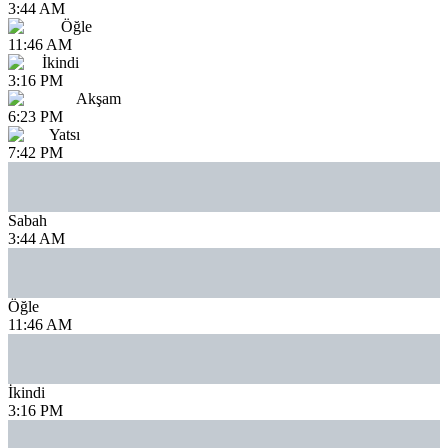
3:44 AM
Öğle
11:46 AM
İkindi
3:16 PM
Akşam
6:23 PM
Yatsı
7:42 PM
Sabah
3:44 AM
Öğle
11:46 AM
İkindi
3:16 PM