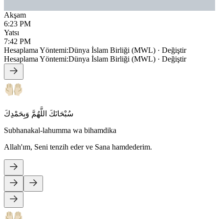
Akşam
6:23 PM
Yatsı
7:42 PM
Hesaplama Yöntemi
:
Dünya İslam Birliği (MWL)
·
Değiştir
Hesaplama Yöntemi
:
Dünya İslam Birliği (MWL)
·
Değiştir
سُبْحَانَكَ اللَّهُمَّ وَبِحَمْدِكَ
Subhanakal-lahumma wa bihamdika
Allah'ım, Seni tenzih eder ve Sana hamdederim.