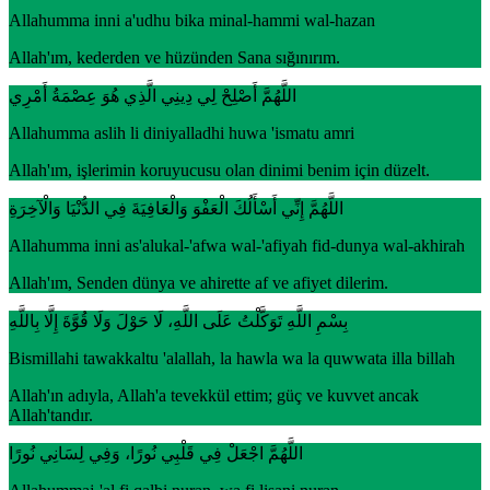
Allahumma inni a'udhu bika minal-hammi wal-hazan
Allah'ım, kederden ve hüzünden Sana sığınırım.
اللَّهُمَّ أَصْلِحْ لِي دِينِي الَّذِي هُوَ عِصْمَةُ أَمْرِي
Allahumma aslih li diniyalladhi huwa 'ismatu amri
Allah'ım, işlerimin koruyucusu olan dinimi benim için düzelt.
اللَّهُمَّ إِنِّي أَسْأَلُكَ الْعَفْوَ وَالْعَافِيَةَ فِي الدُّنْيَا وَالْآخِرَةِ
Allahumma inni as'alukal-'afwa wal-'afiyah fid-dunya wal-akhirah
Allah'ım, Senden dünya ve ahirette af ve afiyet dilerim.
بِسْمِ اللَّهِ تَوَكَّلْتُ عَلَى اللَّهِ، لَا حَوْلَ وَلَا قُوَّةَ إِلَّا بِاللَّهِ
Bismillahi tawakkaltu 'alallah, la hawla wa la quwwata illa billah
Allah'ın adıyla, Allah'a tevekkül ettim; güç ve kuvvet ancak
Allah'tandır.
اللَّهُمَّ اجْعَلْ فِي قَلْبِي نُورًا، وَفِي لِسَانِي نُورًا