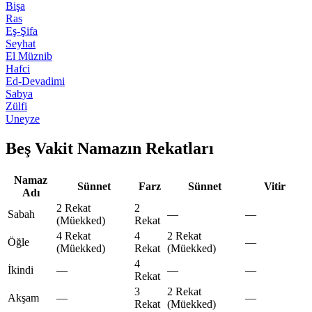
Bişa
Ras
Eş-Şifa
Seyhat
El Müznib
Hafci
Ed-Devadimi
Sabya
Zülfi
Uneyze
Beş Vakit Namazın Rekatları
Namaz
Sünnet
Farz
Sünnet
Vitir
Adı
2 Rekat
2
Sabah
—
—
(Müekked)
Rekat
4 Rekat
4
2 Rekat
Öğle
—
(Müekked)
Rekat
(Müekked)
4
İkindi
—
—
—
Rekat
3
2 Rekat
Akşam
—
—
Rekat
(Müekked)