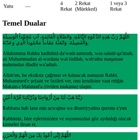
4
2 Rekat
1 veya 3
Yatsı
—
Rekat
(Müekked)
Rekat
Temel Dualar
اللَّهُمَّ رَبَّ هَذِهِ الدَّعْوَةِ التَّامَّةِ، وَالصَّلَاةِ الْقَائِمَةِ، آتِ مُحَمَّداً الْوَسِيلَةَ
وَالْفَضِيلَةَ، وَابْعَثْهُ مَقَاماً مَحْمُوداً الَّذِي وَعَدْتَهُ.
Allahumma Rabba hadhihid-da'watit-tammah, was-salatil-qa'imah,
ati Muhammadan al-wasilata wal-fadilah, wab'athu maqaman
mahmudan illadhi wa'adtah.
Allah'ım, bu eksiksiz çağrının ve kılınacak namazın Rabbi.
Muhammed'e şefaati ve fazileti ver, onu kendisine vaat ettiğin
Makam-ı Mahmud'a (övülen makama) ulaştır.
رَبَّنَا هَبْ لَنَا مِنْ أَزْوَاجِنَا وَذُرِّيَّاتِنَا قُرَّةَ أَعْيُنٍ
Rabbana hab lana min azwajina wa dhurriyyatina qurrata a'yun
Rabbimiz, bize eşlerimizden ve soyumuzdan göz aydınlığı olacak
kimseler ihsan et.
اللَّهُمَّ إِنِّي أَعُوذُ بِكَ مِنَ الْهَمِّ وَالْحَزَنِ