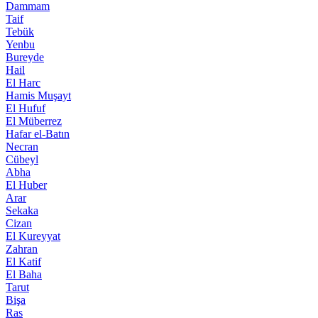
Dammam
Taif
Tebük
Yenbu
Bureyde
Hail
El Harc
Hamis Muşayt
El Hufuf
El Müberrez
Hafar el-Batın
Necran
Cübeyl
Abha
El Huber
Arar
Sekaka
Cizan
El Kureyyat
Zahran
El Katif
El Baha
Tarut
Bişa
Ras