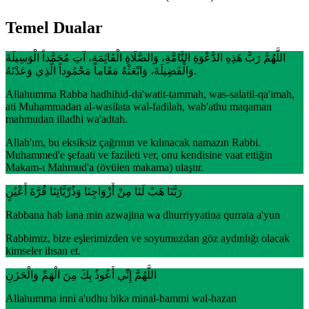
Temel Dualar
اللَّهُمَّ رَبَّ هَذِهِ الدَّعْوَةِ التَّامَّةِ، وَالصَّلَاةِ الْقَائِمَةِ، آتِ مُحَمَّداً الْوَسِيلَةَ
وَالْفَضِيلَةَ، وَابْعَثْهُ مَقَاماً مَحْمُوداً الَّذِي وَعَدْتَهُ.
Allahumma Rabba hadhihid-da'watit-tammah, was-salatil-qa'imah,
ati Muhammadan al-wasilata wal-fadilah, wab'athu maqaman
mahmudan illadhi wa'adtah.
Allah'ım, bu eksiksiz çağrının ve kılınacak namazın Rabbi.
Muhammed'e şefaati ve fazileti ver, onu kendisine vaat ettiğin
Makam-ı Mahmud'a (övülen makama) ulaştır.
رَبَّنَا هَبْ لَنَا مِنْ أَزْوَاجِنَا وَذُرِّيَّاتِنَا قُرَّةَ أَعْيُنٍ
Rabbana hab lana min azwajina wa dhurriyyatina qurrata a'yun
Rabbimiz, bize eşlerimizden ve soyumuzdan göz aydınlığı olacak
kimseler ihsan et.
اللَّهُمَّ إِنِّي أَعُوذُ بِكَ مِنَ الْهَمِّ وَالْحَزَنِ
Allahumma inni a'udhu bika minal-hammi wal-hazan