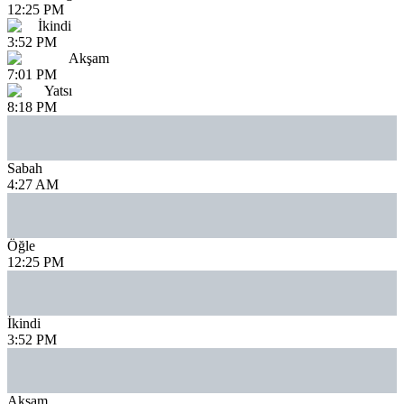
12:25 PM
İkindi
3:52 PM
Akşam
7:01 PM
Yatsı
8:18 PM
Sabah
4:27 AM
Öğle
12:25 PM
İkindi
3:52 PM
Akşam