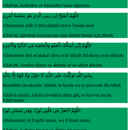
Allah'ım, kederden ve hüzünden Sana sığınırım.
اللَّهُمَّ أَصْلِحْ لِي دِينِي الَّذِي هُوَ عِصْمَةُ أَمْرِي
Allahumma aslih li diniyalladhi huwa 'ismatu amri
Allah'ım, işlerimin koruyucusu olan dinimi benim için düzelt.
اللَّهُمَّ إِنِّي أَسْأَلُكَ الْعَفْوَ وَالْعَافِيَةَ فِي الدُّنْيَا وَالْآخِرَةِ
Allahumma inni as'alukal-'afwa wal-'afiyah fid-dunya wal-akhirah
Allah'ım, Senden dünya ve ahirette af ve afiyet dilerim.
بِسْمِ اللَّهِ تَوَكَّلْتُ عَلَى اللَّهِ، لَا حَوْلَ وَلَا قُوَّةَ إِلَّا بِاللَّهِ
Bismillahi tawakkaltu 'alallah, la hawla wa la quwwata illa billah
Allah'ın adıyla, Allah'a tevekkül ettim; güç ve kuvvet ancak
Allah'tandır.
اللَّهُمَّ اجْعَلْ فِي قَلْبِي نُورًا، وَفِي لِسَانِي نُورًا
Allahummaj-'al fi qalbi nuran, wa fi lisani nuran