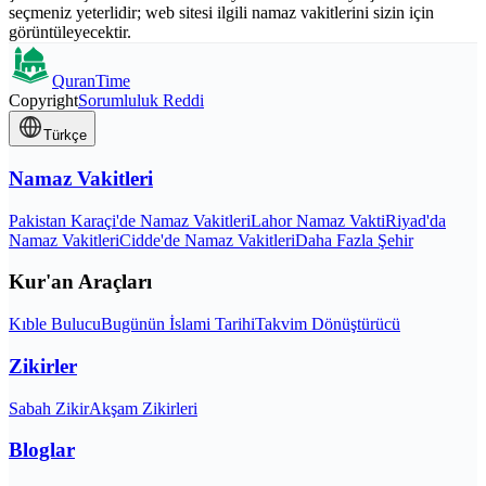
seçmeniz yeterlidir; web sitesi ilgili namaz vakitlerini sizin için
görüntüleyecektir.
QuranTime
Copyright
Sorumluluk Reddi
Türkçe
Namaz Vakitleri
Pakistan Karaçi'de Namaz Vakitleri
Lahor Namaz Vakti
Riyad'da
Namaz Vakitleri
Cidde'de Namaz Vakitleri
Daha Fazla Şehir
Kur'an Araçları
Kıble Bulucu
Bugünün İslami Tarihi
Takvim Dönüştürücü
Zikirler
Sabah Zikir
Akşam Zikirleri
Bloglar