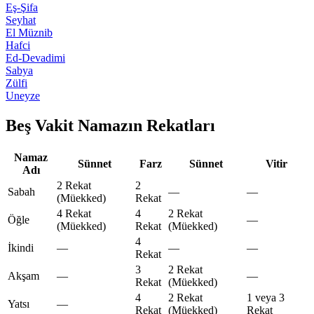
Eş-Şifa
Seyhat
El Müznib
Hafci
Ed-Devadimi
Sabya
Zülfi
Uneyze
Beş Vakit Namazın Rekatları
Namaz
Sünnet
Farz
Sünnet
Vitir
Adı
2 Rekat
2
Sabah
—
—
(Müekked)
Rekat
4 Rekat
4
2 Rekat
Öğle
—
(Müekked)
Rekat
(Müekked)
4
İkindi
—
—
—
Rekat
3
2 Rekat
Akşam
—
—
Rekat
(Müekked)
4
2 Rekat
1 veya 3
Yatsı
—
Rekat
(Müekked)
Rekat