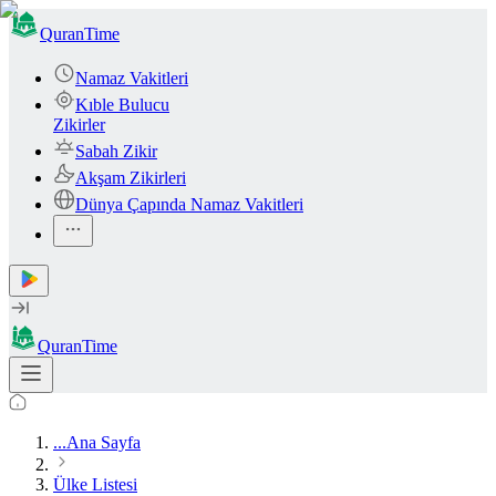
QuranTime
Namaz Vakitleri
Kıble Bulucu
Zikirler
Sabah Zikir
Akşam Zikirleri
Dünya Çapında Namaz Vakitleri
QuranTime
...
Ana Sayfa
Ülke Listesi