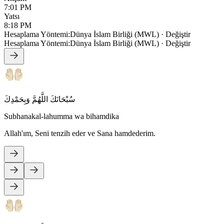
7:01 PM
Yatsı
8:18 PM
Hesaplama Yöntemi
:
Dünya İslam Birliği (MWL)
·
Değiştir
Hesaplama Yöntemi
:
Dünya İslam Birliği (MWL)
·
Değiştir
سُبْحَانَكَ اللَّهُمَّ وَبِحَمْدِكَ
Subhanakal-lahumma wa bihamdika
Allah'ım, Seni tenzih eder ve Sana hamdederim.