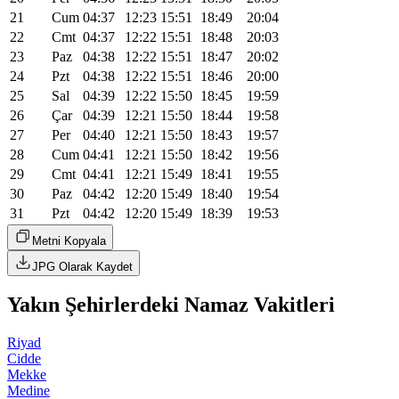
21
Cum
04:37
12:23
15:51
18:49
20:04
22
Cmt
04:37
12:22
15:51
18:48
20:03
23
Paz
04:38
12:22
15:51
18:47
20:02
24
Pzt
04:38
12:22
15:51
18:46
20:00
25
Sal
04:39
12:22
15:50
18:45
19:59
26
Çar
04:39
12:21
15:50
18:44
19:58
27
Per
04:40
12:21
15:50
18:43
19:57
28
Cum
04:41
12:21
15:50
18:42
19:56
29
Cmt
04:41
12:21
15:49
18:41
19:55
30
Paz
04:42
12:20
15:49
18:40
19:54
31
Pzt
04:42
12:20
15:49
18:39
19:53
Metni Kopyala
JPG Olarak Kaydet
Yakın Şehirlerdeki Namaz Vakitleri
Riyad
Cidde
Mekke
Medine