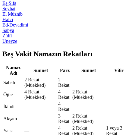
Eş-Şifa
Seyhat
El Müznib
Hafci
Ed-Devadimi
Sabya
Zülfi
Uneyze
Beş Vakit Namazın Rekatları
Namaz
Sünnet
Farz
Sünnet
Vitir
Adı
2 Rekat
2
Sabah
—
—
(Müekked)
Rekat
4 Rekat
4
2 Rekat
Öğle
—
(Müekked)
Rekat
(Müekked)
4
İkindi
—
—
—
Rekat
3
2 Rekat
Akşam
—
—
Rekat
(Müekked)
4
2 Rekat
1 veya 3
Yatsı
—
Rekat
(Müekked)
Rekat