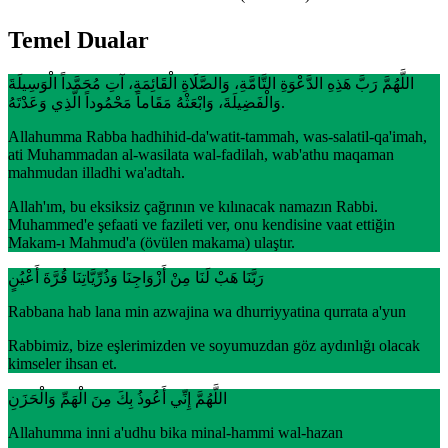
Temel Dualar
اللَّهُمَّ رَبَّ هَذِهِ الدَّعْوَةِ التَّامَّةِ، وَالصَّلَاةِ الْقَائِمَةِ، آتِ مُحَمَّداً الْوَسِيلَةَ
وَالْفَضِيلَةَ، وَابْعَثْهُ مَقَاماً مَحْمُوداً الَّذِي وَعَدْتَهُ.
Allahumma Rabba hadhihid-da'watit-tammah, was-salatil-qa'imah,
ati Muhammadan al-wasilata wal-fadilah, wab'athu maqaman
mahmudan illadhi wa'adtah.
Allah'ım, bu eksiksiz çağrının ve kılınacak namazın Rabbi.
Muhammed'e şefaati ve fazileti ver, onu kendisine vaat ettiğin
Makam-ı Mahmud'a (övülen makama) ulaştır.
رَبَّنَا هَبْ لَنَا مِنْ أَزْوَاجِنَا وَذُرِّيَّاتِنَا قُرَّةَ أَعْيُنٍ
Rabbana hab lana min azwajina wa dhurriyyatina qurrata a'yun
Rabbimiz, bize eşlerimizden ve soyumuzdan göz aydınlığı olacak
kimseler ihsan et.
اللَّهُمَّ إِنِّي أَعُوذُ بِكَ مِنَ الْهَمِّ وَالْحَزَنِ
Allahumma inni a'udhu bika minal-hammi wal-hazan