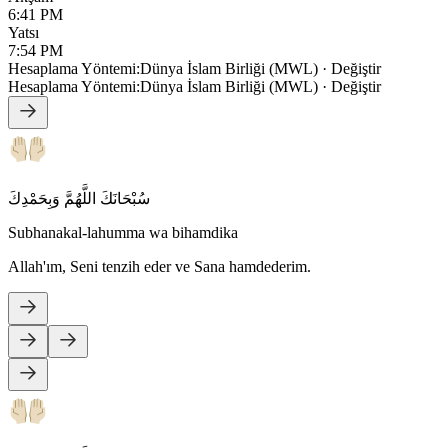
6:41 PM
Yatsı
7:54 PM
Hesaplama Yöntemi
:
Dünya İslam Birliği (MWL)
·
Değiştir
Hesaplama Yöntemi
:
Dünya İslam Birliği (MWL)
·
Değiştir
سُبْحَانَكَ اللَّهُمَّ وَبِحَمْدِكَ
Subhanakal-lahumma wa bihamdika
Allah'ım, Seni tenzih eder ve Sana hamdederim.