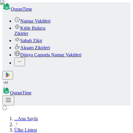
QuranTime
Namaz Vakitleri
Kıble Bulucu
Zikirler
Sabah Zikir
Akşam Zikirleri
Dünya Çapında Namaz Vakitleri
QuranTime
...
Ana Sayfa
Ülke Listesi