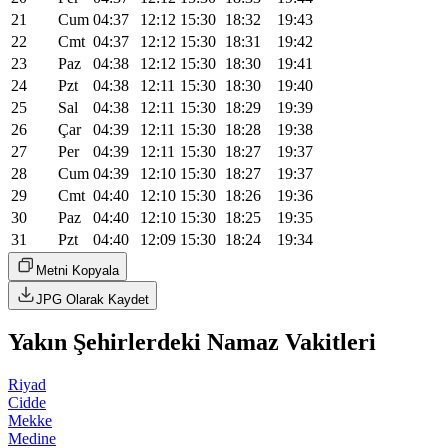
21
Cum
04:37
12:12
15:30
18:32
19:43
22
Cmt
04:37
12:12
15:30
18:31
19:42
23
Paz
04:38
12:12
15:30
18:30
19:41
24
Pzt
04:38
12:11
15:30
18:30
19:40
25
Sal
04:38
12:11
15:30
18:29
19:39
26
Çar
04:39
12:11
15:30
18:28
19:38
27
Per
04:39
12:11
15:30
18:27
19:37
28
Cum
04:39
12:10
15:30
18:27
19:37
29
Cmt
04:40
12:10
15:30
18:26
19:36
30
Paz
04:40
12:10
15:30
18:25
19:35
31
Pzt
04:40
12:09
15:30
18:24
19:34
Metni Kopyala
JPG Olarak Kaydet
Yakın Şehirlerdeki Namaz Vakitleri
Riyad
Cidde
Mekke
Medine