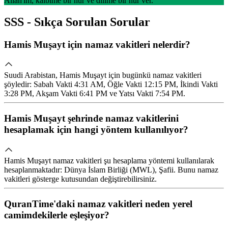
Allah'ım, kalbime bir nur ve dilime bir nur ver.
SSS - Sıkça Sorulan Sorular
Hamis Muşayt için namaz vakitleri nelerdir?
Suudi Arabistan, Hamis Muşayt için bugünkü namaz vakitleri
şöyledir: Sabah Vakti 4:31 AM, Öğle Vakti 12:15 PM, İkindi Vakti
3:28 PM, Akşam Vakti 6:41 PM ve Yatsı Vakti 7:54 PM.
Hamis Muşayt şehrinde namaz vakitlerini
hesaplamak için hangi yöntem kullanılıyor?
Hamis Muşayt namaz vakitleri şu hesaplama yöntemi kullanılarak
hesaplanmaktadır: Dünya İslam Birliği (MWL), Şafii. Bunu namaz
vakitleri gösterge kutusundan değiştirebilirsiniz.
QuranTime'daki namaz vakitleri neden yerel
camimdekilerle eşleşiyor?