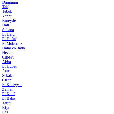
Dammam
Taif
Tebük
Yenbu
Bureyde
Hail
Sultana
El Harc
El Hufuf
El Müberrez
Hafar el-Batın
Necran
Cübeyl
Abha
El Huber
Arar
Sekaka
Cizan
El Kureyyat
Zahran
El Katif
El Baha
Tarut
Bişa
Ras