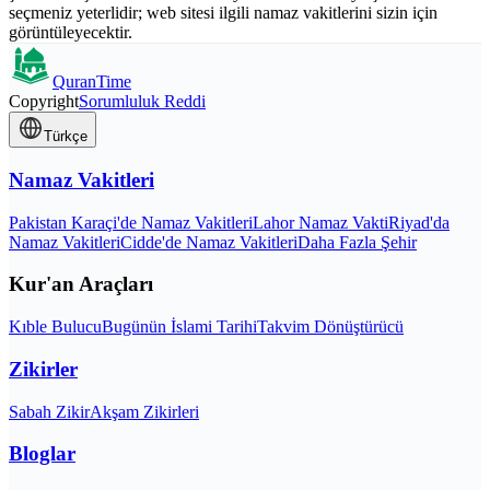
seçmeniz yeterlidir; web sitesi ilgili namaz vakitlerini sizin için
görüntüleyecektir.
QuranTime
Copyright
Sorumluluk Reddi
Türkçe
Namaz Vakitleri
Pakistan Karaçi'de Namaz Vakitleri
Lahor Namaz Vakti
Riyad'da
Namaz Vakitleri
Cidde'de Namaz Vakitleri
Daha Fazla Şehir
Kur'an Araçları
Kıble Bulucu
Bugünün İslami Tarihi
Takvim Dönüştürücü
Zikirler
Sabah Zikir
Akşam Zikirleri
Bloglar