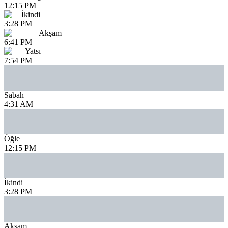
12:15 PM
İkindi
3:28 PM
Akşam
6:41 PM
Yatsı
7:54 PM
Sabah
4:31 AM
Öğle
12:15 PM
İkindi
3:28 PM
Akşam