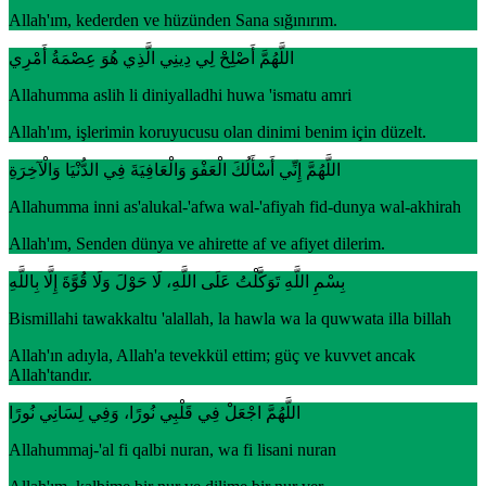
Allah'ım, kederden ve hüzünden Sana sığınırım.
اللَّهُمَّ أَصْلِحْ لِي دِينِي الَّذِي هُوَ عِصْمَةُ أَمْرِي
Allahumma aslih li diniyalladhi huwa 'ismatu amri
Allah'ım, işlerimin koruyucusu olan dinimi benim için düzelt.
اللَّهُمَّ إِنِّي أَسْأَلُكَ الْعَفْوَ وَالْعَافِيَةَ فِي الدُّنْيَا وَالْآخِرَةِ
Allahumma inni as'alukal-'afwa wal-'afiyah fid-dunya wal-akhirah
Allah'ım, Senden dünya ve ahirette af ve afiyet dilerim.
بِسْمِ اللَّهِ تَوَكَّلْتُ عَلَى اللَّهِ، لَا حَوْلَ وَلَا قُوَّةَ إِلَّا بِاللَّهِ
Bismillahi tawakkaltu 'alallah, la hawla wa la quwwata illa billah
Allah'ın adıyla, Allah'a tevekkül ettim; güç ve kuvvet ancak
Allah'tandır.
اللَّهُمَّ اجْعَلْ فِي قَلْبِي نُورًا، وَفِي لِسَانِي نُورًا
Allahummaj-'al fi qalbi nuran, wa fi lisani nuran